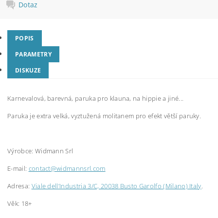
Dotaz
POPIS
PARAMETRY
DISKUZE
Karnevalová, barevná, paruka pro klauna, na hippie a jiné...
Paruka je extra velká, vyztužená molitanem pro efekt větší paruky.
Výrobce: Widmann Srl
E-mail:
contact@widmannsrl.com
Adresa:
Viale dell’Industria 3/C, 20038 Busto Garolfo (Milano) Italy
.
Věk: 18+