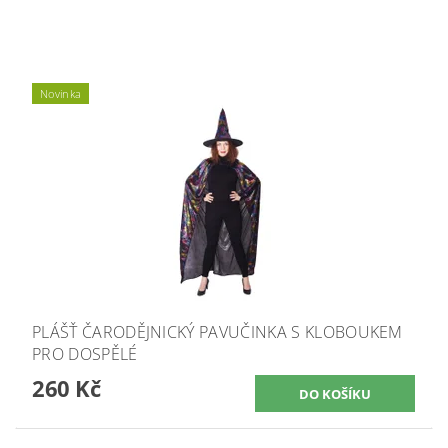
Novinka
PLÁŠŤ ČARODĚJNICKÝ PAVUČINKA S KLOBOUKEM
PRO DOSPĚLÉ
260 Kč