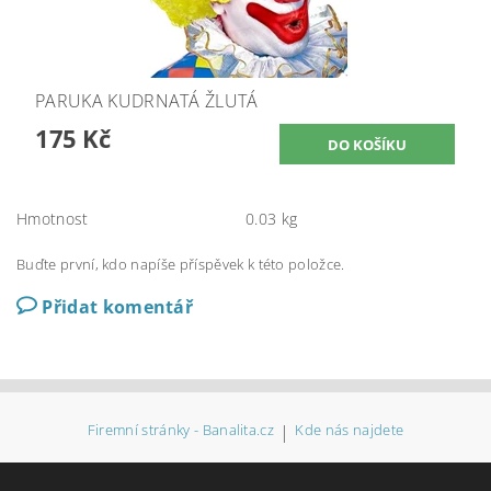
PARUKA KUDRNATÁ ŽLUTÁ
175 Kč
Hmotnost
0.03 kg
Buďte první, kdo napíše příspěvek k této položce.
Přidat komentář
Firemní stránky - Banalita.cz
|
Kde nás najdete