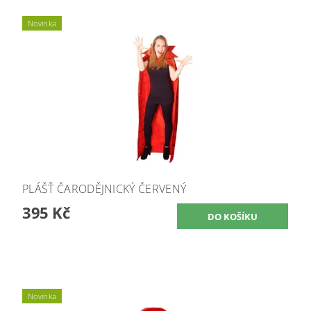
Novinka
PLÁŠŤ ČARODĚJNICKÝ ČERVENÝ
395 Kč
Novinka