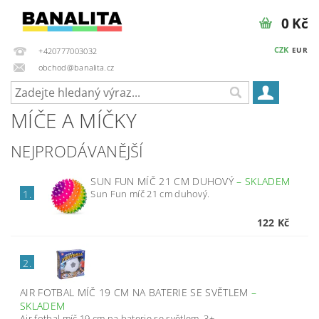
0 Kč
CZK
EUR
+420777003032
obchod@banalita.cz
MÍČE A MÍČKY
NEJPRODÁVANĚJŠÍ
SUN FUN MÍČ 21 CM DUHOVÝ
–
SKLADEM
Sun Fun míč 21 cm duhový.
1.
122 Kč
2.
AIR FOTBAL MÍČ 19 CM NA BATERIE SE SVĚTLEM
–
SKLADEM
Air fotbal míč 19 cm na baterie se světlem. 3+