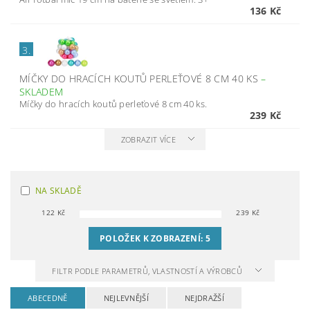
136 Kč
3.
MÍČKY DO HRACÍCH KOUTŮ PERLEŤOVÉ 8 CM 40 KS
–
SKLADEM
Míčky do hracích koutů perleťové 8 cm 40 ks.
239 Kč
ZOBRAZIT VÍCE
NA SKLADĚ
122
Kč
239
Kč
POLOŽEK K ZOBRAZENÍ:
5
FILTR PODLE PARAMETRŮ, VLASTNOSTÍ A VÝROBCŮ
ABECEDNĚ
NEJLEVNĚJŠÍ
NEJDRAŽŠÍ