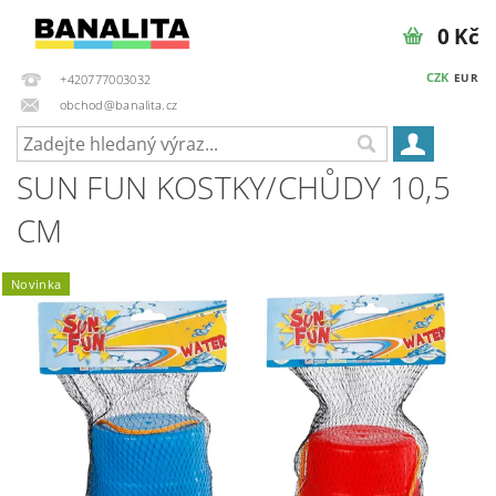
0 Kč
CZK
EUR
+420777003032
obchod@banalita.cz
SUN FUN KOSTKY/CHŮDY 10,5
CM
Novinka