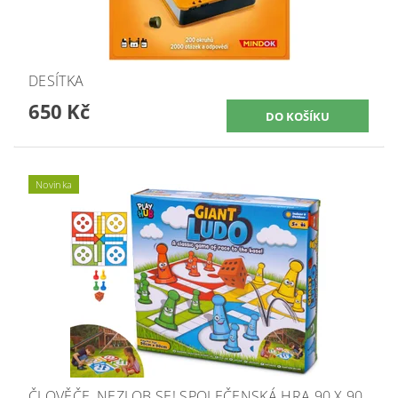
DESÍTKA
650 Kč
Novinka
ČLOVĚČE, NEZLOB SE! SPOLEČENSKÁ HRA 90 X 90