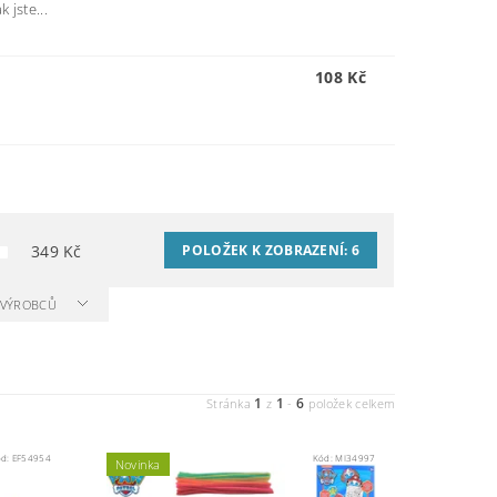
 jste...
108 Kč
M
349
Kč
POLOŽEK K ZOBRAZENÍ:
6
A VÝROBCŮ
1
1
6
Stránka
z
-
položek celkem
ód:
EF54954
Kód:
MI34997
Novinka