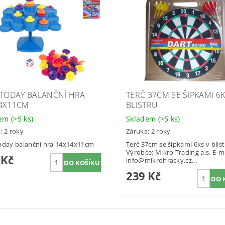
 TODAY BALANČNÍ HRA
TERČ 37CM SE ŠIPKAMI 6K
4X11CM
BLISTRU
dem
(>5 ks)
Skladem
(>5 ks)
: 2 roky
Záruka: 2 roky
oday balanční hra 14x14x11cm
Terč 37cm se šipkami 6ks v blis
Výrobce: Mikro Trading a.s. E-ma
 Kč
info@mikrohracky.cz...
239 Kč