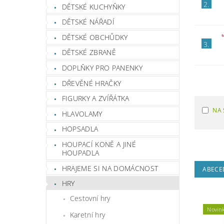
2.
DĚTSKÉ KUCHYŇKY
DĚTSKÉ NÁŘADÍ
DĚTSKÉ OBCHŮDKY
3.
DĚTSKÉ ZBRANĚ
DOPLŇKY PRO PANENKY
DŘEVĚNÉ HRAČKY
FIGURKY A ZVÍŘÁTKA
NA 
HLAVOLAMY
HOPSADLA
HOUPACÍ KONĚ A JINÉ
HOUPADLA
HRAJEME SI NA DOMÁCNOST
ABECE
HRY
Cestovní hry
Novin
Karetní hry