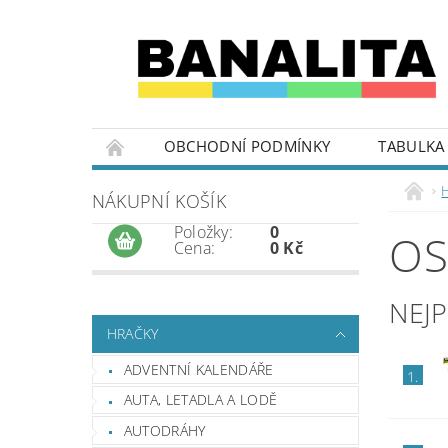
OBCHODNÍ PODMÍNKY
TABULKA 
NÁKUPNÍ KOŠÍK
Položky:
0
OS
Cena:
0 Kč
NEJ
HRAČKY
ADVENTNÍ KALENDÁŘE
1.
AUTA, LETADLA A LODĚ
AUTODRÁHY