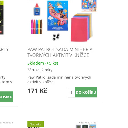
ARTY
PAW PATROL SADA MINIHER A
TVOŘIVÝCH AKTIVIT V KNÍŽCE
Skladem
(>5 ks)
Záruka: 2 roky
árty
Paw Patrol sada miniher a tvořivých
a tom s
aktivit v knížce
171 Kč
d:
MI36691
Kód:
MI621769
Novinka