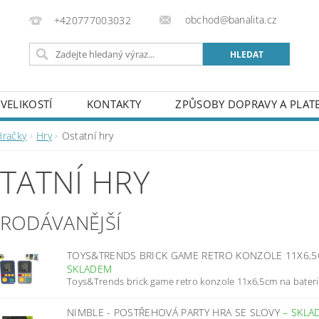
obchod@banalita.cz
+420777003032
VELIKOSTÍ
KONTAKTY
ZPŮSOBY DOPRAVY A PLAT
Hračky
Hry
Ostatní hry
TATNÍ HRY
PRODÁVANĚJŠÍ
TOYS&TRENDS BRICK GAME RETRO KONZOLE 11X6,5
SKLADEM
Toys&Trends brick game retro konzole 11x6,5cm na bater
NIMBLE - POSTŘEHOVÁ PARTY HRA SE SLOVY
–
SKLA