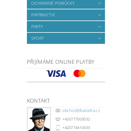
OCHRANNÉ POMŮCKY
PAPÍRNICTVÍ
PARTY
SPORT
PŘIJÍMÁME ONLINE PLATBY
KONTAKT
obchod
@
banalita.cz
+420777003032
+420774410433