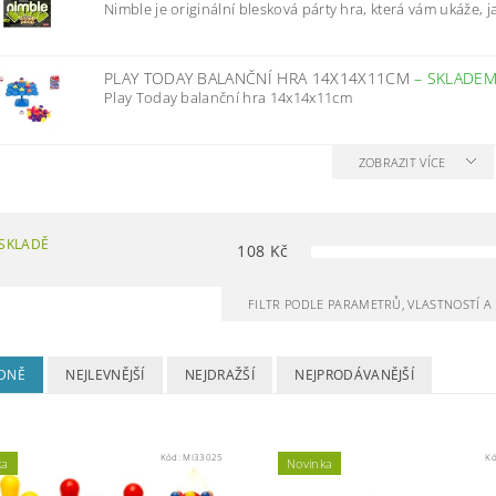
Nimble je originální blesková párty hra, která vám ukáže, jak
PLAY TODAY BALANČNÍ HRA 14X14X11CM
–
SKLADE
Play Today balanční hra 14x14x11cm
ZOBRAZIT VÍCE
SKLADĚ
108
Kč
FILTR PODLE PARAMETRŮ, VLASTNOSTÍ 
DNĚ
NEJLEVNĚJŠÍ
NEJDRAŽŠÍ
NEJPRODÁVANĚJŠÍ
Kód:
MI33025
K
ka
Novinka