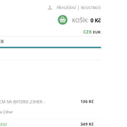
|
PŘIHLÁŠENÍ
REGISTRACE
KOŠÍK:
0 Kč
CZK
EUR
EB
136 Kč
CM NA BATERIE 23HER
–
ie 23her
349 Kč
DEM