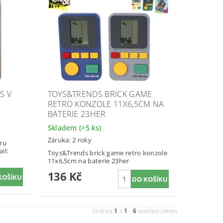
S V
TOYS&TRENDS BRICK GAME
RETRO KONZOLE 11X6,5CM NA
BATERIE 23HER
Skladem
(>5 ks)
Záruka: 2 roky
tru
il:
Toys&Trends brick game retro konzole
11x6,5cm na baterie 23her
136 Kč
1
1
6
Stránka
z
-
položek celkem