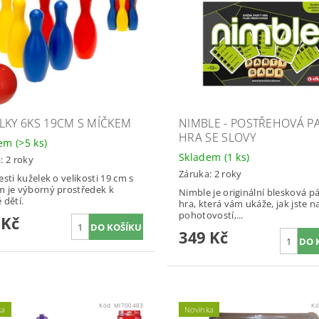
LKY 6KS 19CM S MÍČKEM
NIMBLE - POSTŘEHOVÁ P
HRA SE SLOVY
dem
(>5 ks)
Skladem
(1 ks)
: 2 roky
Záruka: 2 roky
esti kuželek o velikosti 19 cm s
 je výborný prostředek k
Nimble je originální blesková p
 dětí.
hra, která vám ukáže, jak jste n
pohotovostí,...
 Kč
349 Kč
Kód:
MI700483
Kó
ka
Novinka