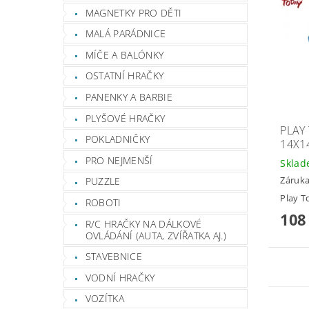
MAGNETKY PRO DĚTI
MALÁ PARÁDNICE
MÍČE A BALÓNKY
OSTATNÍ HRAČKY
PANENKY A BARBIE
PLYŠOVÉ HRAČKY
PLAY
POKLADNIČKY
14X1
PRO NEJMENŠÍ
Skla
Záruka
PUZZLE
Play T
ROBOTI
108
R/C HRAČKY NA DÁLKOVÉ
OVLÁDÁNÍ (AUTA, ZVÍŘATKA AJ.)
STAVEBNICE
VODNÍ HRAČKY
VOZÍTKA