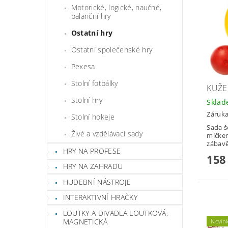
Motorické, logické, naučné,
balanční hry
Ostatní hry
Ostatní společenské hry
Pexesa
Stolní fotbálky
KUŽE
Stolní hry
Skla
Záruka
Stolní hokeje
Sada š
Živé a vzdělávací sady
míčkem
zábavě
HRY NA PROFESE
158
HRY NA ZAHRADU
HUDEBNÍ NÁSTROJE
INTERAKTIVNÍ HRAČKY
LOUTKY A DIVADLA LOUTKOVÁ,
MAGNETICKÁ
Novin