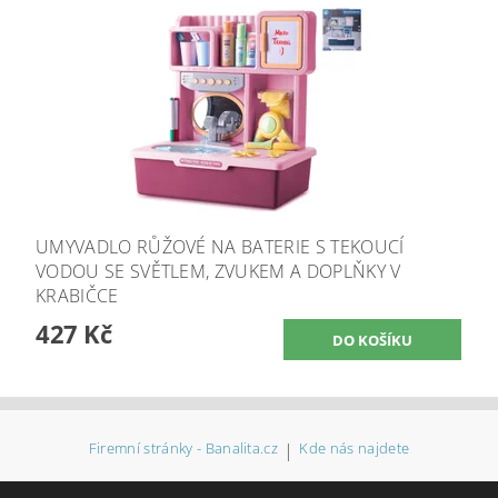
UMYVADLO RŮŽOVÉ NA BATERIE S TEKOUCÍ
VODOU SE SVĚTLEM, ZVUKEM A DOPLŇKY V
KRABIČCE
427 Kč
Firemní stránky - Banalita.cz
|
Kde nás najdete