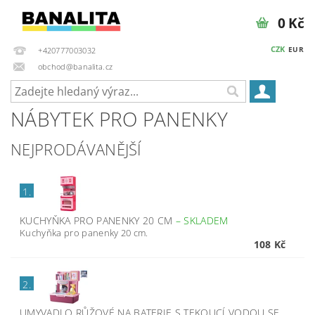
0 Kč
CZK
EUR
+420777003032
obchod@banalita.cz
NÁBYTEK PRO PANENKY
NEJPRODÁVANĚJŠÍ
1.
KUCHYŇKA PRO PANENKY 20 CM
–
SKLADEM
Kuchyňka pro panenky 20 cm.
108 Kč
2.
UMYVADLO RŮŽOVÉ NA BATERIE S TEKOUCÍ VODOU SE