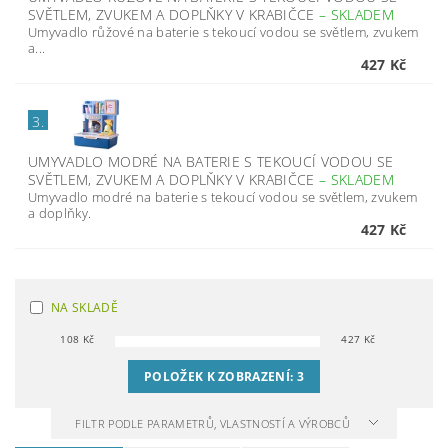
SVĚTLEM, ZVUKEM A DOPLŇKY V KRABIČCE
–
SKLADEM
Umyvadlo růžové na baterie s tekoucí vodou se světlem, zvukem
a...
427 Kč
3.
UMYVADLO MODRÉ NA BATERIE S TEKOUCÍ VODOU SE
SVĚTLEM, ZVUKEM A DOPLŇKY V KRABIČCE
–
SKLADEM
Umyvadlo modré na baterie s tekoucí vodou se světlem, zvukem
a doplňky.
427 Kč
NA SKLADĚ
108
Kč
427
Kč
POLOŽEK K ZOBRAZENÍ:
3
FILTR PODLE PARAMETRŮ, VLASTNOSTÍ A VÝROBCŮ