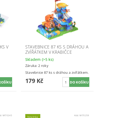
KS V
STAVEBNICE 87 KS S DRÁHOU A
ZVÍŘÁTKEM V KRABIČCE
Skladem
(>5 ks)
Záruka: 2 roky
Stavebnice 87 ks s dráhou a zvířátkem.
179 Kč
d:
MI70245
Kód:
MI70259
Novinka