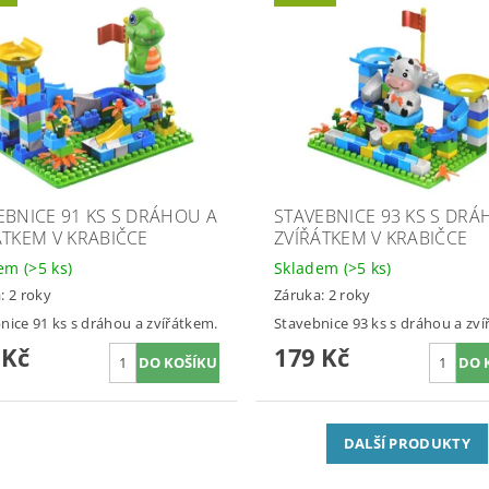
EBNICE 91 KS S DRÁHOU A
STAVEBNICE 93 KS S DRÁ
ÁTKEM V KRABIČCE
ZVÍŘÁTKEM V KRABIČCE
dem
(>5 ks)
Skladem
(>5 ks)
: 2 roky
Záruka: 2 roky
nice 91 ks s dráhou a zvířátkem.
Stavebnice 93 ks s dráhou a zví
 Kč
179 Kč
DALŠÍ PRODUKTY