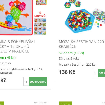
IKA S POHYBLIVÝMI
MOZAIKA ŠESTIHRAN 220 
ČKY + 12 DRUHŮ
KRABIČCE
ZKŮ V KRABIČCE
Skladem
(>5 ks)
dem
(>5 ks)
Záruka: 2 roky
: 2 roky
Mozaika šestihran 220 ks.
a s pohyblivými kolečky + 12
136 Kč
obrázků.
 Kč
Kód:
MI70244
Kó
ka
Novinka