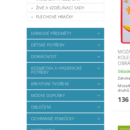
ŽIVÉ A VZDĚLÁVACÍ SADY
PLECHOVÉ HRAČKY
DÁRKOVÉ PŘEDMĚTY
DĚTSKÉ POTŘEBY
MOZA
DOMÁCNOST
KOLE
OBRÁ
KOSMETIKA A HYGIENICKÉ
Skla
POTŘEBY
Záruka
KREATIVNÍ TVOŘENÍ
Mozaik
druhů 
MÓDNÍ DOPLŇKY
136
OBLEČENÍ
OCHRANNÉ POMŮCKY
Novin