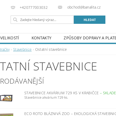
obchod@banalita.cz
+420777003032
VELIKOSTÍ
KONTAKTY
ZPŮSOBY DOPRAVY A PLAT
Hračky
Stavebnice
Ostatní stavebnice
TATNÍ STAVEBNICE
PRODÁVANĚJŠÍ
STAVEBNICE AKVÁRIUM 729 KS V KRABIČCE
–
SKLAD
Stavebnice akvárium 729 ks.
ECO ROTO BLÁZNIVÁ ZOO – EKOLOGICKÁ STAVEBNI