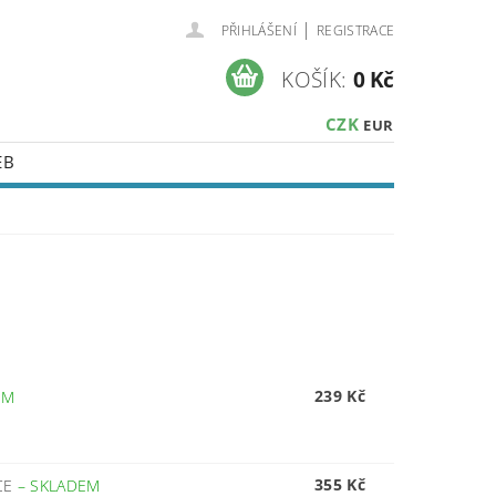
|
PŘIHLÁŠENÍ
REGISTRACE
KOŠÍK:
0 Kč
CZK
EUR
EB
239 Kč
EM
355 Kč
CE
–
SKLADEM