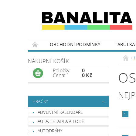
OBCHODNÍ PODMÍNKY
TABULKA 
NÁKUPNÍ KOŠÍK
Položky:
0
OS
Cena:
0 Kč
NEJ
HRAČKY
ADVENTNÍ KALENDÁŘE
1.
AUTA, LETADLA A LODĚ
AUTODRÁHY