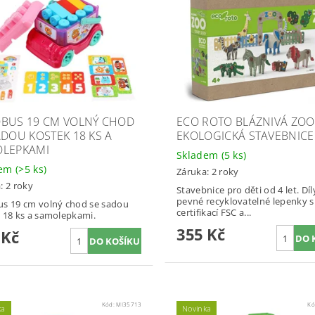
BUS 19 CM VOLNÝ CHOD
ECO ROTO BLÁZNIVÁ ZOO
ADOU KOSTEK 18 KS A
EKOLOGICKÁ STAVEBNICE
LEPKAMI
Skladem
(5 ks)
dem
(>5 ks)
Záruka: 2 roky
: 2 roky
Stavebnice pro děti od 4 let. Díl
pevné recyklovatelné lepenky s
s 19 cm volný chod se sadou
certifikací FSC a...
 18 ks a samolepkami.
355 Kč
 Kč
Kód:
MI35713
Kó
ka
Novinka