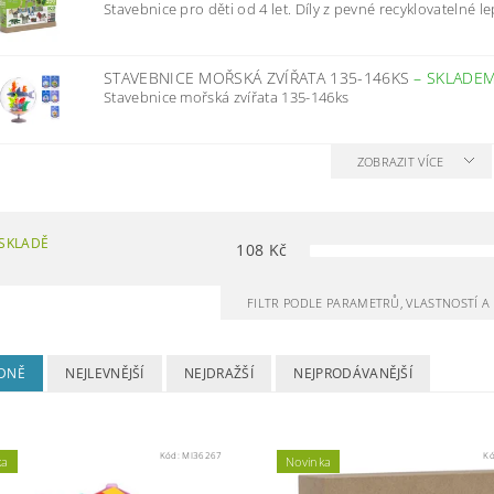
Stavebnice pro děti od 4 let. Díly z pevné recyklovatelné le
STAVEBNICE MOŘSKÁ ZVÍŘATA 135-146KS
–
SKLADE
Stavebnice mořská zvířata 135-146ks
ZOBRAZIT VÍCE
SKLADĚ
108
Kč
FILTR PODLE PARAMETRŮ, VLASTNOSTÍ 
DNĚ
NEJLEVNĚJŠÍ
NEJDRAŽŠÍ
NEJPRODÁVANĚJŠÍ
Kód:
MI36267
K
ka
Novinka