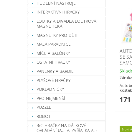
HUDEBNÍ NÁSTROJE
INTERAKTIVNÍ HRAČKY
LOUTKY A DIVADLA LOUTKOVÁ,
MAGNETICKÁ
MAGNETKY PRO DĚTI
MALÁ PARÁDNICE
AUTO
MÍČE A BALÓNKY
SE S
OSTATNÍ HRAČKY
SAMO
Skla
PANENKY A BARBIE
Záruka
PLYŠOVÉ HRAČKY
Autobu
POKLADNIČKY
kostek
171
PRO NEJMENŠÍ
PUZZLE
ROBOTI
R/C HRAČKY NA DÁLKOVÉ
Novin
OVLÁDÁNÍ (AUTA, ZVÍŘATKA AJ.)