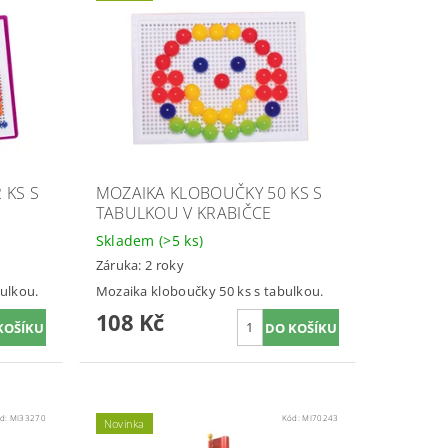
 KS S
MOZAIKA KLOBOUČKY 50 KS S
TABULKOU V KRABIČCE
Skladem
(>5 ks)
Záruka: 2 roky
ulkou.
Mozaika kloboučky 50 ks s tabulkou.
108 Kč
d:
MI33270
Kód:
MI70243
Novinka