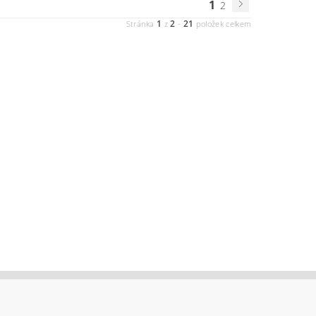
1
2
1
2
21
Stránka
z
-
položek celkem