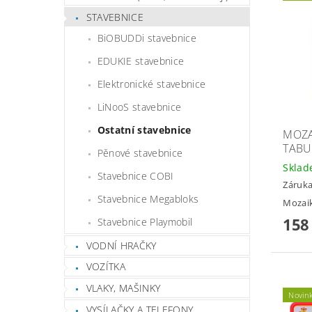
STAVEBNICE
BiOBUDDi stavebnice
EDUKIE stavebnice
Elektronické stavebnice
LiNooS stavebnice
Ostatní stavebnice
MOZA
TABU
Pěnové stavebnice
Skla
Stavebnice COBI
Záruka
Stavebnice Megabloks
Mozaik
158
Stavebnice Playmobil
VODNÍ HRAČKY
VOZÍTKA
VLAKY, MAŠINKY
Novin
VYSÍLAČKY A TELEFONY