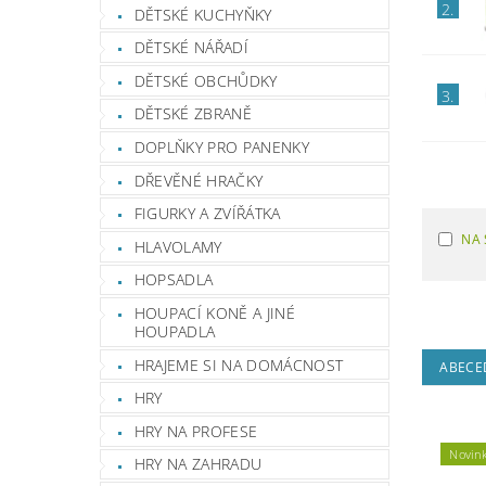
2.
DĚTSKÉ KUCHYŇKY
DĚTSKÉ NÁŘADÍ
DĚTSKÉ OBCHŮDKY
3.
DĚTSKÉ ZBRANĚ
DOPLŇKY PRO PANENKY
DŘEVĚNÉ HRAČKY
FIGURKY A ZVÍŘÁTKA
NA 
HLAVOLAMY
HOPSADLA
HOUPACÍ KONĚ A JINÉ
HOUPADLA
HRAJEME SI NA DOMÁCNOST
ABECE
HRY
HRY NA PROFESE
Novin
HRY NA ZAHRADU