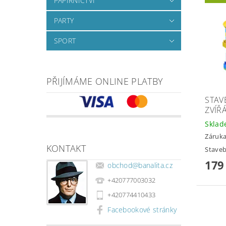
PAPÍRNICTVÍ
PARTY
SPORT
PŘIJÍMÁME ONLINE PLATBY
STAV
ZVÍŘ
Skla
Záruka
KONTAKT
Staveb
179
obchod
@
banalita.cz
+420777003032
+420774410433
Facebookové stránky