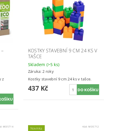
 –
KOSTKY STAVEBNÍ 9 CM 24 KS V
TAŠCE
Skladem
(>5 ks)
Záruka: 2 roky
y z
Kostky stavební 9 cm 24 ks v tašce.
437 Kč
d:
MI35714
Kód:
MI35712
Novinka