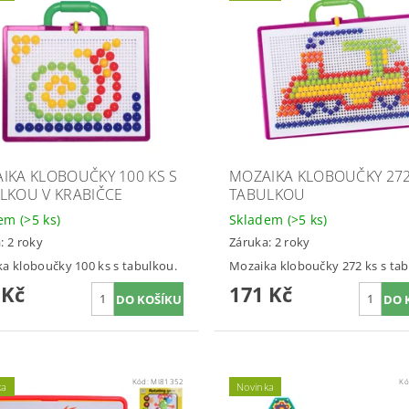
IKA KLOBOUČKY 100 KS S
MOZAIKA KLOBOUČKY 272
LKOU V KRABIČCE
TABULKOU
dem
(>5 ks)
Skladem
(>5 ks)
: 2 roky
Záruka: 2 roky
a kloboučky 100 ks s tabulkou.
Mozaika kloboučky 272 ks s tab
 Kč
171 Kč
Kód:
MI81352
Kó
ka
Novinka