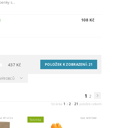
penky s...
108 Kč
M
437
Kč
POLOŽEK K ZOBRAZENÍ:
21
A VÝROBCŮ
1
2
1
2
21
Stránka
z
-
položek celkem
ód:
EF14132
Kód:
MI97888
Novinka