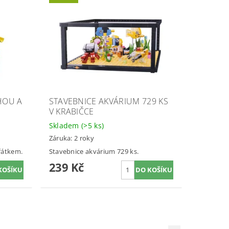
HOU A
STAVEBNICE AKVÁRIUM 729 KS
V KRABIČCE
Skladem
(>5 ks)
Záruka: 2 roky
řátkem.
Stavebnice akvárium 729 ks.
239 Kč