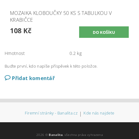
MOZAIKA KLOBOUČKY 50 KS S TABULKOU V
KRABIČCE
108 Kč
Hmotnost
0.2 kg
Buďte první, kdo napíše příspěvek k této položce.
Přidat komentář
Firemní stránky - Banalita.cz
|
Kde nás najdete
2026 ©
Banalita
, všechna práva vyhrazena