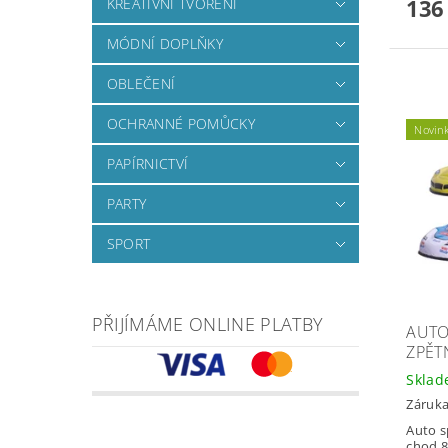
136
KREATIVNÍ TVOŘENÍ
MÓDNÍ DOPLŇKY
OBLEČENÍ
OCHRANNÉ POMŮCKY
Novin
PAPÍRNICTVÍ
PARTY
SPORT
PŘIJÍMÁME ONLINE PLATBY
AUTO
ZPĚT
Skla
Záruka
Auto s
chod 8