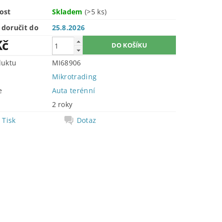
ost
Skladem
(>5 ks)
doručit do
25.8.2026
Kč
duktu
MI68906
Mikrotrading
e
Auta terénní
2 roky
Tisk
Dotaz