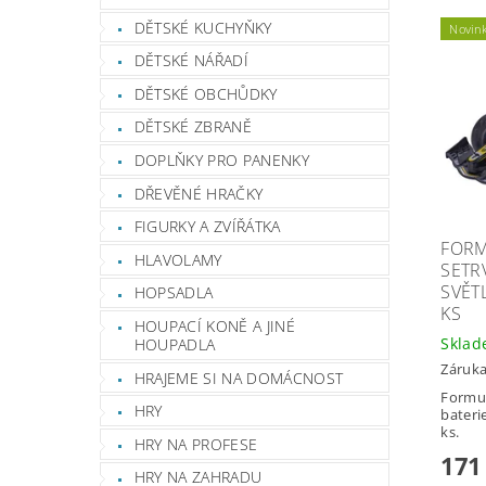
DĚTSKÉ KUCHYŇKY
Novin
DĚTSKÉ NÁŘADÍ
DĚTSKÉ OBCHŮDKY
DĚTSKÉ ZBRANĚ
DOPLŇKY PRO PANENKY
DŘEVĚNÉ HRAČKY
FIGURKY A ZVÍŘÁTKA
FORM
HLAVOLAMY
SETR
SVĚT
HOPSADLA
KS
HOUPACÍ KONĚ A JINÉ
Skla
HOUPADLA
Záruka
HRAJEME SI NA DOMÁCNOST
Formul
HRY
bateri
ks.
HRY NA PROFESE
171
HRY NA ZAHRADU