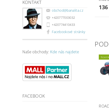
KONTAKT
136
obchod
@
banalita.cz
+420777003032
+420774410433
Facebookové stránky
POD
Naše obchody:
Kde nás najdete
Novin
FACEBOOK
ROAD