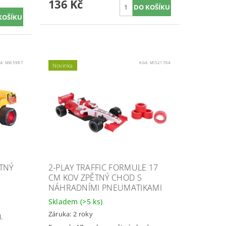
136 Kč
d:
MI65987
Kód:
MI521764
Novinka
TNÝ
2-PLAY TRAFFIC FORMULE 17
CM KOV ZPĚTNÝ CHOD S
NÁHRADNÍMI PNEUMATIKAMI
Skladem
(>5 ks)
Záruka: 2 roky
.