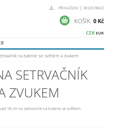
|
PŘIHLÁŠENÍ
REGISTRACE
KOŠÍK:
0 Kč
CZK
EUR
EB
etrvačník na baterie se světlem a zvukem
NA SETRVAČNÍK
 A ZVUKEM
oad 18 cm na setrvačník na baterie se světlem.