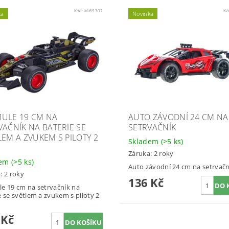
Kód:
MI69307
Kó
ka
Novinka
ULE 19 CM NA
AUTO ZÁVODNÍ 24 CM NA
VAČNÍK NA BATERIE SE
SETRVAČNÍK
LEM A ZVUKEM S PILOTY 2
Skladem
(>5 ks)
Záruka: 2 roky
dem
(>5 ks)
Auto závodní 24 cm na setrvačn
: 2 roky
136 Kč
e 19 cm na setrvačník na
e se světlem a zvukem s piloty 2
 Kč