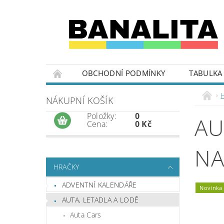
OBCHODNÍ PODMÍNKY
TABULKA 
NÁKUPNÍ KOŠÍK
Položky:
0
AU
Cena:
0 Kč
NA
HRAČKY
ADVENTNÍ KALENDÁŘE
Novinka
AUTA, LETADLA A LODĚ
Auta Cars