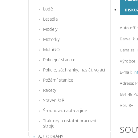
Lodě
DISKU
Letadla
Auto off-
Modely
Barva: žl
Motorky
MultiGO
Cena za 1
Policejní stanice
Výrobce: 
Policie, záchranky, hasiči, vojáci
E-mail:
in
Požární stanice
Adresa: P
Rakety
691 45 Po
Staveniště
Věk: 3+
Šroubovací auta a jiné
Traktory a ostatní pracovní
stroje
SOU
AUTODRÁHY