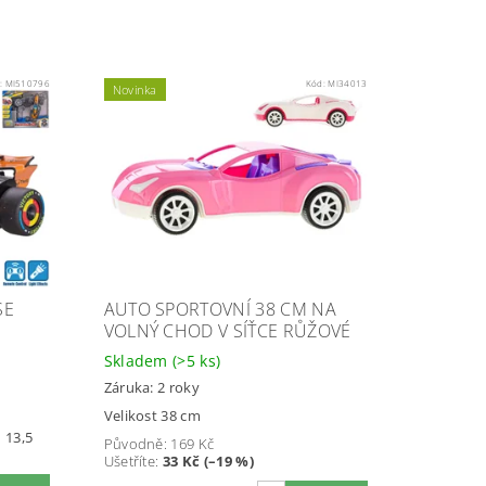
:
MI510796
Kód:
MI34013
Novinka
SE
AUTO SPORTOVNÍ 38 CM NA
VOLNÝ CHOD V SÍŤCE RŮŽOVÉ
Skladem
(>5 ks)
Záruka: 2 roky
Velikost 38 cm
 13,5
Původně:
169 Kč
Ušetříte
:
33 Kč (–19 %)