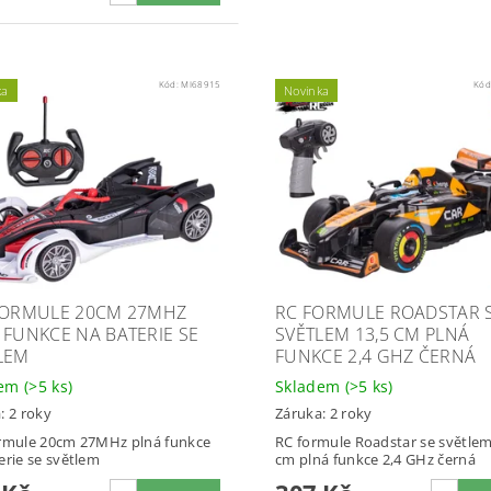
Kód:
MI68915
Kód
ka
Novinka
FORMULE 20CM 27MHZ
RC FORMULE ROADSTAR 
 FUNKCE NA BATERIE SE
SVĚTLEM 13,5 CM PLNÁ
LEM
FUNKCE 2,4 GHZ ČERNÁ
dem
(>5 ks)
Skladem
(>5 ks)
: 2 roky
Záruka: 2 roky
rmule 20cm 27MHz plná funkce
RC formule Roadstar se světlem
erie se světlem
cm plná funkce 2,4 GHz černá