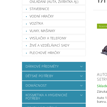
171
OVLÁDÁNÍ (AUTA, ZVÍŘATKA AJ.)
STAVEBNICE
VODNÍ HRAČKY
VOZÍTKA
Novin
VLAKY, MAŠINKY
VYSÍLAČKY A TELEFONY
ŽIVÉ A VZDĚLÁVACÍ SADY
PLECHOVÉ HRAČKY
DÁRKOVÉ PŘEDMĚTY
AUTO
DĚTSKÉ POTŘEBY
SETR
DOMÁCNOST
Skla
Záruka
KOSMETIKA A HYGIENICKÉ
Auto 1
POTŘEBY
barvu.