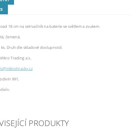
ZE
road 18 cm na setrvačník na baterie se světlem a zvukem.
utá, červená.
 ks. Druh dle skladové dostupnosti.
Mikro Trading a.s.
fo@mikrohracky.cz
odivín 991,
divín.
VISEJÍCÍ PRODUKTY