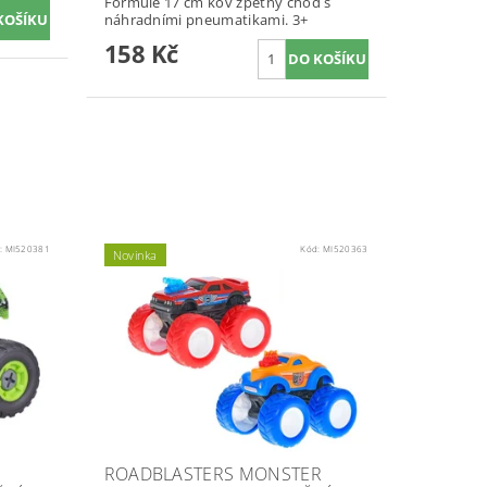
Formule 17 cm kov zpětný chod s
náhradními pneumatikami. 3+
158 Kč
:
MI520381
Kód:
MI520363
Novinka
ROADBLASTERS MONSTER