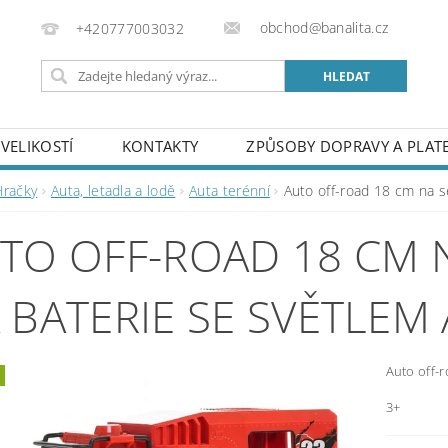
obchod@banalita.cz
+420777003032
VELIKOSTÍ
KONTAKTY
ZPŮSOBY DOPRAVY A PLAT
Hračky
Auta, letadla a lodě
Auta terénní
Auto off-road 18 cm na s
TO OFF-ROAD 18 CM 
 BATERIE SE SVĚTLEM
Auto off-r
3+