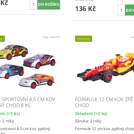
 Kč
136 Kč
Kód:
MI66003
Kó
ka
Novinka
 SPORTOVNÍ 8,5 CM KOV
FORMULE 12 CM KOV ZPĚ
NÝ CHOD 8 KS
CHOD
dem
(>5 ks)
Skladem
(>5 ks)
: 2 roky
Záruka: 2 roky
portovní 8,5 cm kov zpětný
Formule 12 cm kov zpětný chod
 ks.