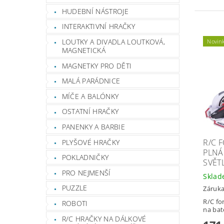
HUDEBNÍ NÁSTROJE
INTERAKTIVNÍ HRAČKY
LOUTKY A DIVADLA LOUTKOVÁ,
Novin
MAGNETICKÁ
MAGNETKY PRO DĚTI
MALÁ PARÁDNICE
MÍČE A BALÓNKY
OSTATNÍ HRAČKY
PANENKY A BARBIE
R/C 
PLYŠOVÉ HRAČKY
PLNÁ
POKLADNIČKY
SVĚT
PRO NEJMENŠÍ
Skla
PUZZLE
Záruka
R/C fo
ROBOTI
na bat
R/C HRAČKY NA DÁLKOVÉ