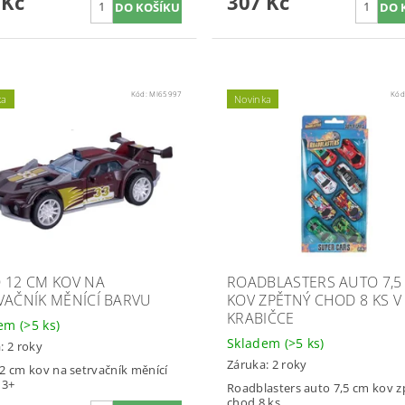
 Kč
307 Kč
Kód:
MI65997
Kód
ka
Novinka
 12 CM KOV NA
ROADBLASTERS AUTO 7,5
VAČNÍK MĚNÍCÍ BARVU
KOV ZPĚTNÝ CHOD 8 KS V
KRABIČCE
dem
(>5 ks)
Skladem
(>5 ks)
: 2 roky
Záruka: 2 roky
2 cm kov na setrvačník měnící
 3+
Roadblasters auto 7,5 cm kov 
chod 8 ks.