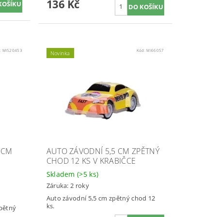
136 Kč
:
MI520453
Kód:
MI66057
Novinka
 CM
AUTO ZÁVODNÍ 5,5 CM ZPĚTNÝ
CHOD 12 KS V KRABIČCE
Skladem
(>5 ks)
Záruka: 2 roky
Auto závodní 5,5 cm zpětný chod 12
ks.
zpětný