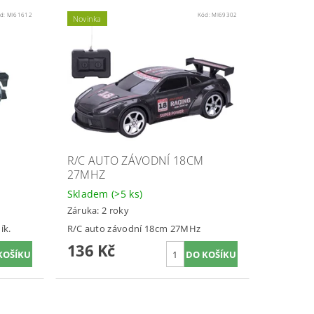
d:
MI61612
Kód:
MI69302
Novinka
R/C AUTO ZÁVODNÍ 18CM
27MHZ
Skladem
(>5 ks)
Záruka: 2 roky
ík.
R/C auto závodní 18cm 27MHz
136 Kč