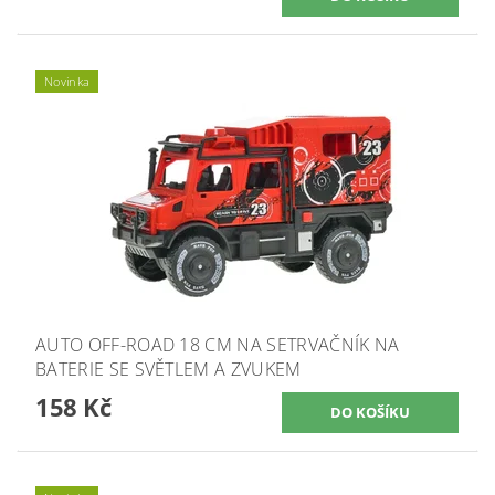
Novinka
AUTO OFF-ROAD 18 CM NA SETRVAČNÍK NA
BATERIE SE SVĚTLEM A ZVUKEM
158 Kč