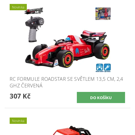
Novinka
RC FORMULE ROADSTAR SE SVĚTLEM 13,5 CM, 2,4
GHZ ČERVENÁ
307 Kč
Novinka