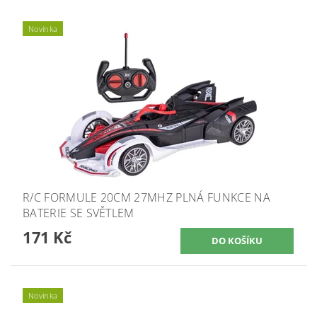
Novinka
R/C FORMULE 20CM 27MHZ PLNÁ FUNKCE NA
BATERIE SE SVĚTLEM
171 Kč
Novinka