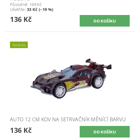
Původně:
169 Kč
Ušetříte
:
33 Kč (–19 %)
136 Kč
Novinka
AUTO 12 CM KOV NA SETRVAČNÍK MĚNÍCÍ BARVU
136 Kč