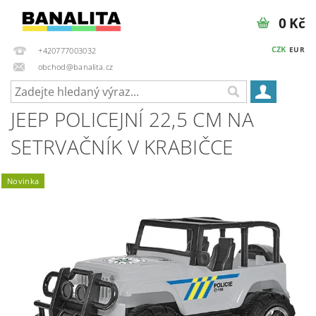
0 Kč
CZK
EUR
+420777003032
obchod@banalita.cz
JEEP POLICEJNÍ 22,5 CM NA
SETRVAČNÍK V KRABIČCE
Novinka