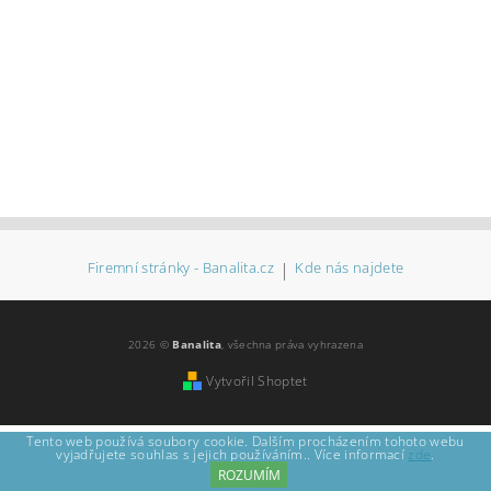
Firemní stránky - Banalita.cz
|
Kde nás najdete
2026 ©
Banalita
, všechna práva vyhrazena
Vytvořil Shoptet
Tento web používá soubory cookie. Dalším procházením tohoto webu
vyjadřujete souhlas s jejich používáním.. Více informací
zde
.
ROZUMÍM