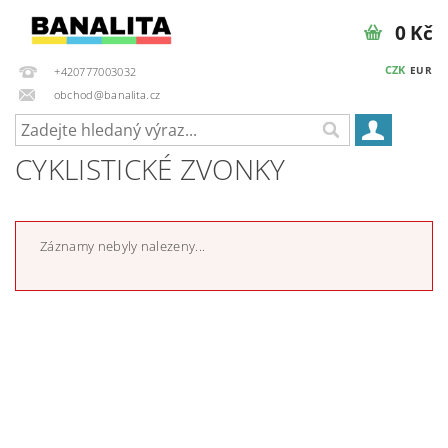
0 Kč
CZK
EUR
+420777003032
obchod@banalita.cz
CYKLISTICKÉ ZVONKY
Záznamy nebyly nalezeny...