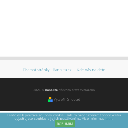
Firemní stránky - Banalita.cz
|
Kde nás najdete
2026 ©
Banalita
, všechna práva vyhrazena
Vytvořil Shoptet
Tento web používá soubory cookie. Dalším procházením tohoto webu
vyjadřujete souhlas s jejich používáním.. Více informací
zde
.
ROZUMÍM