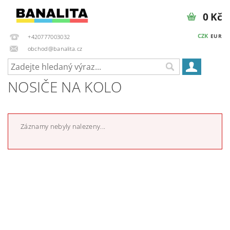
0 Kč
CZK
EUR
+420777003032
obchod@banalita.cz
NOSIČE NA KOLO
Záznamy nebyly nalezeny...