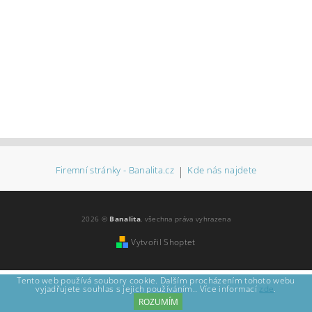
Firemní stránky - Banalita.cz
|
Kde nás najdete
2026 ©
Banalita
, všechna práva vyhrazena
Vytvořil Shoptet
Tento web používá soubory cookie. Dalším procházením tohoto webu
vyjadřujete souhlas s jejich používáním.. Více informací
zde
.
ROZUMÍM