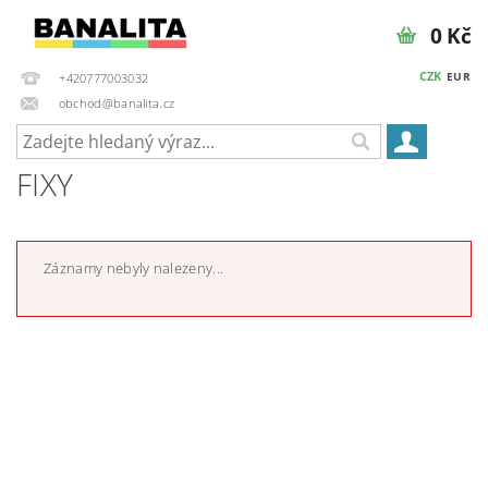
0 Kč
CZK
EUR
+420777003032
obchod@banalita.cz
FIXY
Záznamy nebyly nalezeny...