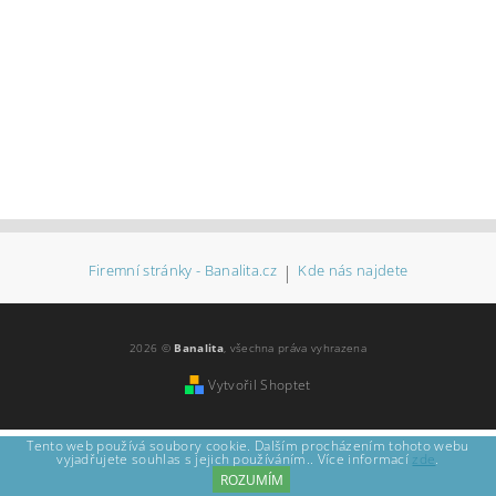
Firemní stránky - Banalita.cz
|
Kde nás najdete
2026 ©
Banalita
, všechna práva vyhrazena
Vytvořil Shoptet
Tento web používá soubory cookie. Dalším procházením tohoto webu
vyjadřujete souhlas s jejich používáním.. Více informací
zde
.
ROZUMÍM