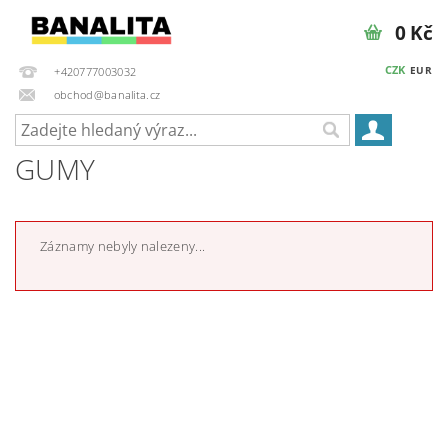
0 Kč
CZK
EUR
+420777003032
obchod@banalita.cz
GUMY
Záznamy nebyly nalezeny...