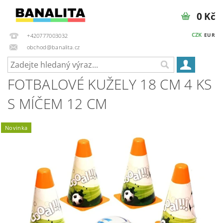
0 Kč
CZK
EUR
+420777003032
obchod@banalita.cz
FOTBALOVÉ KUŽELY 18 CM 4 KS
S MÍČEM 12 CM
Novinka