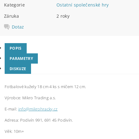
Kategorie
Ostatní společenské hry
Záruka
2 roky
Dotaz
POPIS
PARAMETRY
DISKUZE
Fotbalové kužely 18 cm 4 ks s míčem 12 cm.
Výrobce:
Mikro Trading a.s.
E-mail:
info@mikrohracky.cz
Adresa: Podivín 991, 691 45 Podivín.
Věk: 10m+