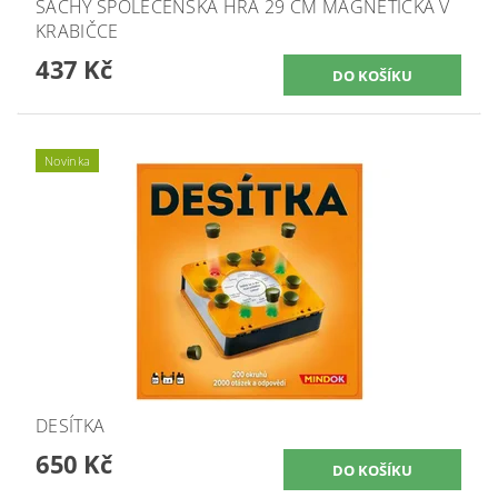
ŠACHY SPOLEČENSKÁ HRA 29 CM MAGNETICKÁ V
KRABIČCE
437 Kč
Novinka
DESÍTKA
650 Kč