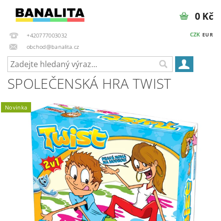
0 Kč
CZK
EUR
+420777003032
obchod@banalita.cz
SPOLEČENSKÁ HRA TWIST
Novinka