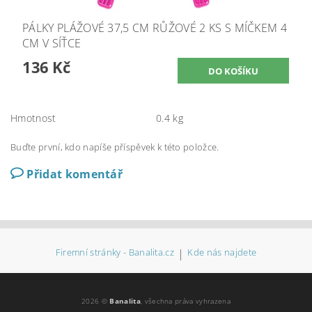
PÁLKY PLÁŽOVÉ 37,5 CM RŮŽOVÉ 2 KS S MÍČKEM 4
CM V SÍŤCE
136 Kč
Hmotnost
0.4 kg
Buďte první, kdo napíše příspěvek k této položce.
Přidat komentář
Firemní stránky - Banalita.cz
|
Kde nás najdete
2026 ©
Banalita
, všechna práva vyhrazena