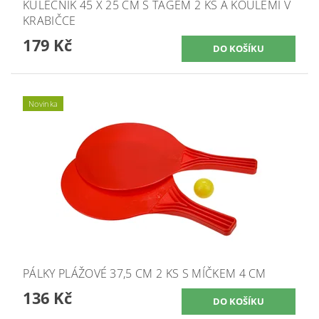
KULEČNÍK 45 X 25 CM S TÁGEM 2 KS A KOULEMI V
KRABIČCE
179 Kč
Novinka
PÁLKY PLÁŽOVÉ 37,5 CM 2 KS S MÍČKEM 4 CM
136 Kč