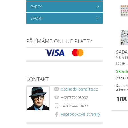
PARTY
SPORT
PŘIJÍMÁME ONLINE PLATBY
SADA
SKAT
DOPL
Skla
Záruka
KONTAKT
Sada s
obchod
@
banalita.cz
4 ks s
108
+420777003032
+420774410433
Facebookové stránky