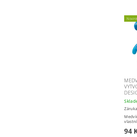
Novin
MEDV
VYTV
DESI
Skla
Záruka
Medvíd
vlastn
94 