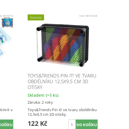
d:
MI35010
Kód:
MI570458
Novinka
TOYS&TRENDS PIN IT! VE TVARU
OBDÉLNÍKU 12,5X9,5 CM 3D
OTISKY
Skladem
(>5 ks)
Záruka: 2 roky
tivit v
Toys&Trends Pin it! ve tvaru obdélníku
12,5x9,5 cm 3D otisky.
122 Kč