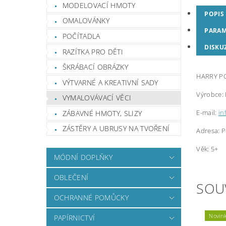
MODELOVACÍ HMOTY
POPIS
OMALOVÁNKY
PARAM
POČÍTADLA
DISKU
RAZÍTKA PRO DĚTI
ŠKRÁBACÍ OBRÁZKY
HARRY POT
VÝTVARNÉ A KREATIVNÍ SADY
Výrobce:
VYMALOVÁVACÍ VĚCI
E-mail:
in
ZÁBAVNÉ HMOTY, SLIZY
ZÁSTĚRY A UBRUSY NA TVOŘENÍ
Adresa: P
Věk: 5+
MÓDNÍ DOPLŇKY
OBLEČENÍ
SOU
OCHRANNÉ POMŮCKY
Novin
PAPÍRNICTVÍ