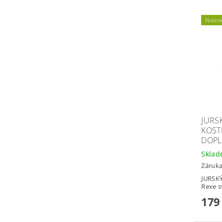
Novin
JURS
KOSTR
DOPL
Skla
Záruka
JURSKÝ
Rexe s
179