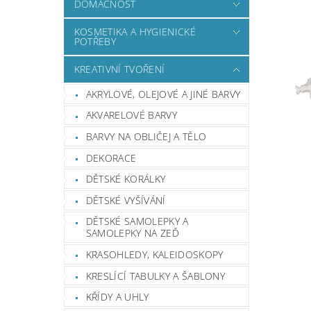
DOMÁCNOST
KOSMETIKA A HYGIENICKÉ
POTŘEBY
KREATIVNÍ TVOŘENÍ
AKRYLOVÉ, OLEJOVÉ A JINÉ BARVY
AKVARELOVÉ BARVY
BARVY NA OBLIČEJ A TĚLO
DEKORACE
DĚTSKÉ KORÁLKY
DĚTSKÉ VYŠÍVÁNÍ
DĚTSKÉ SAMOLEPKY A
SAMOLEPKY NA ZEĎ
KRASOHLEDY, KALEIDOSKOPY
KRESLÍCÍ TABULKY A ŠABLONY
KŘÍDY A UHLY