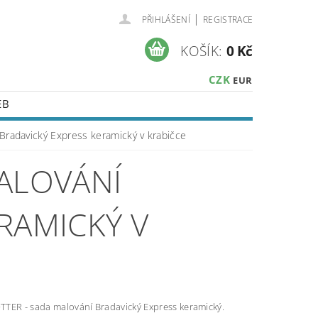
|
PŘIHLÁŠENÍ
REGISTRACE
KOŠÍK:
0 Kč
CZK
EUR
EB
radavický Express keramický v krabičce
MALOVÁNÍ
RAMICKÝ V
TER - sada malování Bradavický Express keramický.