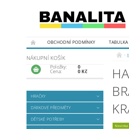
OBCHODNÍ PODMÍNKY
TABULKA 
K
NÁKUPNÍ KOŠÍK
Položky:
0
HA
Cena:
0 Kč
BR
HRAČKY
KR
DÁRKOVÉ PŘEDMĚTY
DĚTSKÉ POTŘEBY
Novinka