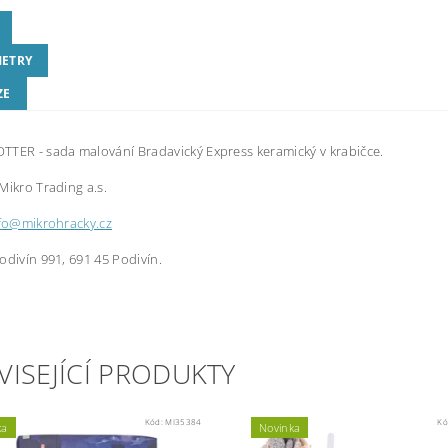
ETRY
ZE
TER - sada malování Bradavický Express keramický v krabičce.
Mikro Trading a.s.
fo@mikrohracky.cz
odivín 991, 691 45 Podivín.
VISEJÍCÍ PRODUKTY
Kód:
MI35384
Kó
ka
Novinka