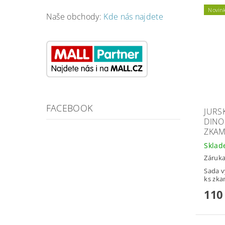
Novin
Naše obchody:
Kde nás najdete
FACEBOOK
JURSK
DINO
ZKAM
Skla
Záruka
Sada v
ks zka
110