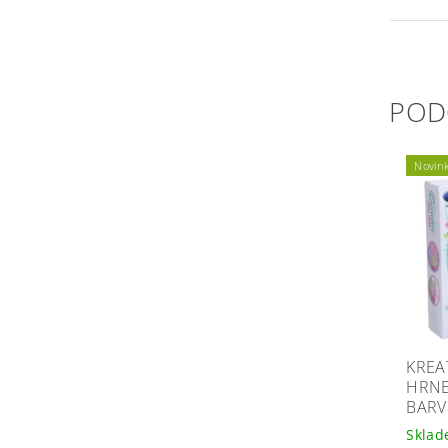
POD
Novin
KREA
HRNE
BARV
Skla