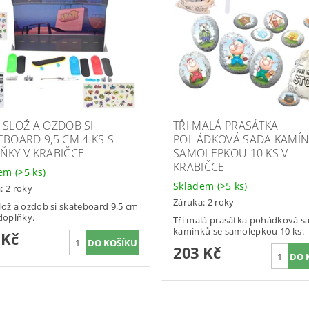
 SLOŽ A OZDOB SI
TŘI MALÁ PRASÁTKA
EBOARD 9,5 CM 4 KS S
POHÁDKOVÁ SADA KAMÍN
ŇKY V KRABIČCE
SAMOLEPKOU 10 KS V
KRABIČCE
dem
(>5 ks)
Skladem
(>5 ks)
: 2 roky
Záruka: 2 roky
lož a ozdob si skateboard 9,5 cm
 doplňky.
Tři malá prasátka pohádková s
kamínků se samolepkou 10 ks.
 Kč
203 Kč