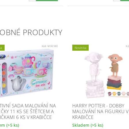
OBNÉ PRODUKTY
Kód:
MI36580
Kó
ka
Novinka
TIVNÍ SADA MALOVÁNÍ NA
HARRY POTTER - DOBBY
ČKY 11 KS SE ŠTĚTCEM A
MALOVÁNÍ NA FIGURKU V
IČKAMI 6 KS V KRABIČCE
KRABIČCE
dem
(>5 ks)
Skladem
(>5 ks)