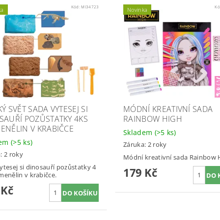
Kód:
MI34723
Kó
ka
Novinka
Ý SVĚT SADA VYTESEJ SI
MÓDNÍ KREATIVNÍ SADA
SAUŘÍ POZŮSTATKY 4KS
RAINBOW HIGH
ENĚLIN V KRABIČCE
Skladem
(>5 ks)
dem
(>5 ks)
Záruka: 2 roky
: 2 roky
Módní kreativní sada Rainbow 
ytesej si dinosauří pozůstatky 4
179 Kč
menělin v krabičce.
 Kč