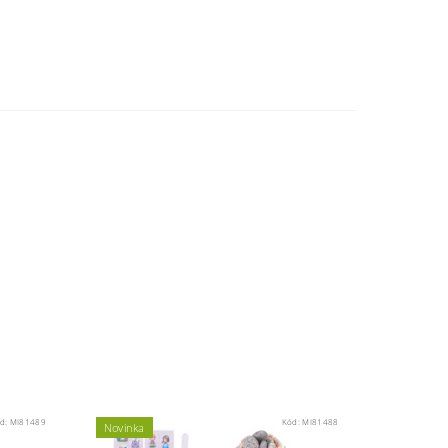
d:
MI81489
Kód:
MI81488
Novinka