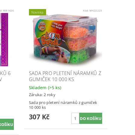
d:
MI81426
Kód:
MI622223
Novinka
KŮ 6
SADA PRO PLETENÍ NÁRAMKŮ Z
V
GUMIČEK 10 000 KS
Skladem
(>5 ks)
Záruka: 2 roky
Sada pro pletení náramků z gumiček
10 000 ks
307 Kč