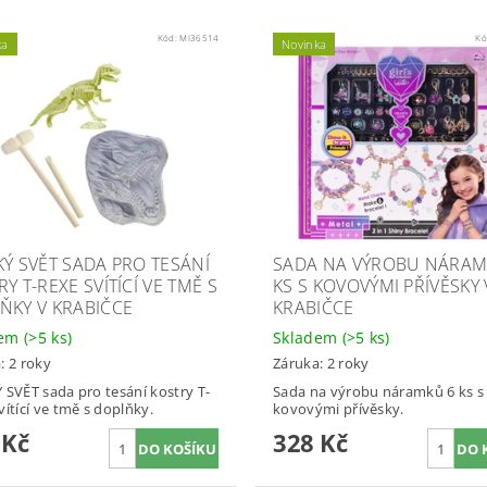
Kód:
MI36514
Kó
ka
Novinka
KÝ SVĚT SADA PRO TESÁNÍ
SADA NA VÝROBU NÁRAM
Y T-REXE SVÍTÍCÍ VE TMĚ S
KS S KOVOVÝMI PŘÍVĚSKY 
ŇKY V KRABIČCE
KRABIČCE
dem
(>5 ks)
Skladem
(>5 ks)
: 2 roky
Záruka: 2 roky
 SVĚT sada pro tesání kostry T-
Sada na výrobu náramků 6 ks s
vítící ve tmě s doplňky.
kovovými přívěsky.
 Kč
328 Kč