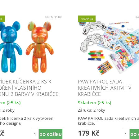
Kód:
MI36109
Kó
ka
Novinka
ÍDEK KLÍČENKA 2 KS K
PAW PATROL SADA
OŘENÍ VLASTNÍHO
KREATIVNÍCH AKTIVIT V
GNU 2 BARVY V KRABIČCE
KRABIČCE
dem
(>5 ks)
Skladem
(>5 ks)
: 2 roky
Záruka: 2 roky
ek klíčenka 2 ks k vytvoření
PAW PATROL sada kreativních ak
ího designu.
krabičce.
Kč
179 Kč