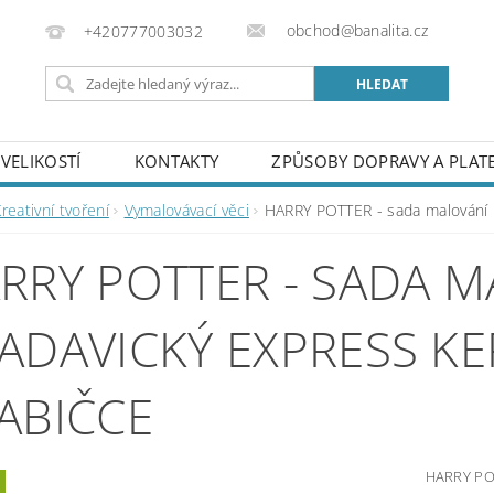
obchod@banalita.cz
+420777003032
VELIKOSTÍ
KONTAKTY
ZPŮSOBY DOPRAVY A PLAT
reativní tvoření
Vymalovávací věci
HARRY POTTER - sada malování B
RRY POTTER - SADA 
ADAVICKÝ EXPRESS KE
ABIČCE
HARRY POT