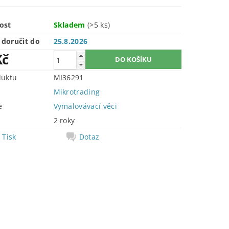
ost
Skladem
(>5 ks)
doručit do
25.8.2026
Kč
duktu
MI36291
Mikrotrading
e
Vymalovávací věci
2 roky
Tisk
Dotaz