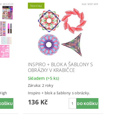
d:
MI34530
Kód:
MI81409
Novinka
INSPIRO + BLOK A ŠABLONY S
OBRÁZKY V KRABIČCE
Skladem
(>5 ks)
Záruka: 2 roky
High
Inspiro + blok a šablony s obrázky.
136 Kč