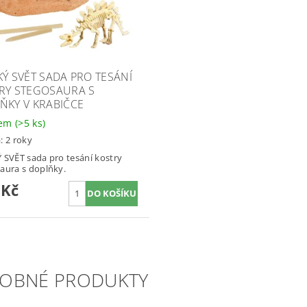
KÝ SVĚT SADA PRO TESÁNÍ
RY STEGOSAURA S
ŇKY V KRABIČCE
dem
(>5 ks)
: 2 roky
 SVĚT sada pro tesání kostry
aura s doplňky.
 Kč
OBNÉ PRODUKTY