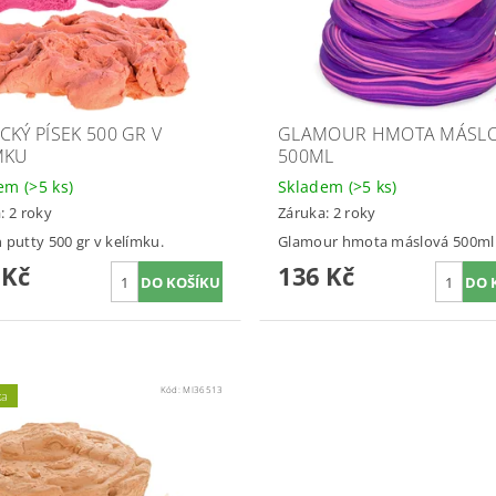
CKÝ PÍSEK 500 GR V
GLAMOUR HMOTA MÁSL
MKU
500ML
dem
(>5 ks)
Skladem
(>5 ks)
: 2 roky
Záruka: 2 roky
 putty 500 gr v kelímku.
Glamour hmota máslová 500ml
 Kč
136 Kč
Kód:
MI36513
ka