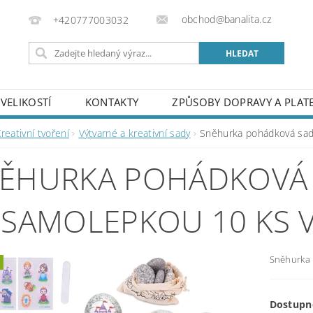
obchod@banalita.cz
+420777003032
VELIKOSTÍ
KONTAKTY
ZPŮSOBY DOPRAVY A PLAT
reativní tvoření
Výtvarné a kreativní sady
Sněhurka pohádková sad
ĚHURKA POHÁDKOVÁ 
 SAMOLEPKOU 10 KS V
Sněhurka 
Dostupn