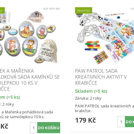
Kód:
MI81485
Kó
ka
Novinka
ČEK A MAŘENKA
PAW PATROL SADA
DKOVÁ SADA KAMÍNKŮ SE
KREATIVNÍCH AKTIVIT V
LEPKOU 10 KS V
KRABIČCE
IČCE
Skladem
(>5 ks)
dem
(>5 ks)
Záruka: 2 roky
: 2 roky
PAW PATROL sada kreativních ak
krabičce.
k a Mařenka pohádková sada
ů se samolepkou 10 ks.
179 Kč
 Kč