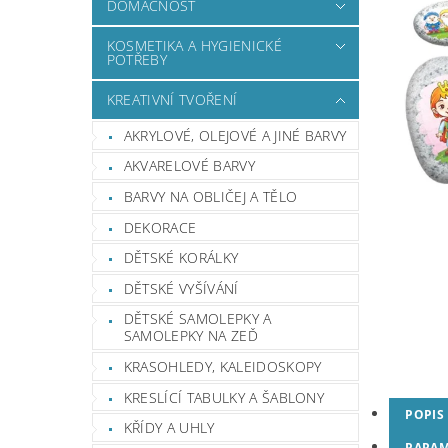
DOMÁCNOST
KOSMETIKA A HYGIENICKÉ
POTŘEBY
KREATIVNÍ TVOŘENÍ
AKRYLOVÉ, OLEJOVÉ A JINÉ BARVY
AKVARELOVÉ BARVY
BARVY NA OBLIČEJ A TĚLO
DEKORACE
DĚTSKÉ KORÁLKY
DĚTSKÉ VYŠÍVÁNÍ
DĚTSKÉ SAMOLEPKY A
SAMOLEPKY NA ZEĎ
KRASOHLEDY, KALEIDOSKOPY
KRESLÍCÍ TABULKY A ŠABLONY
POPIS
KŘÍDY A UHLY
PARAM