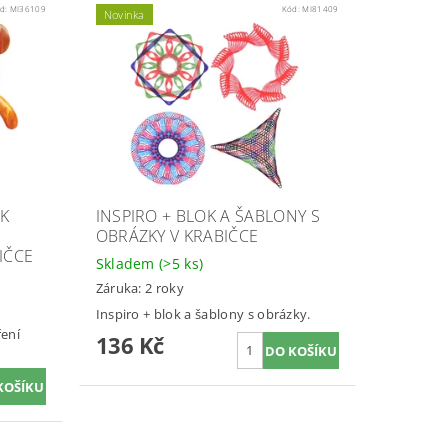
d:
MI36109
Kód:
MI81409
Novinka
 K
INSPIRO + BLOK A ŠABLONY S
OBRÁZKY V KRABIČCE
IČCE
Skladem
(>5 ks)
Záruka: 2 roky
Inspiro + blok a šablony s obrázky.
ření
136 Kč