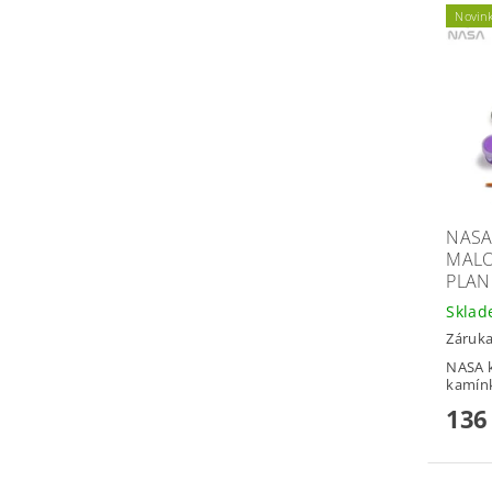
Novin
NASA
MALO
PLAN
Skla
Záruka
NASA k
kamínk
136