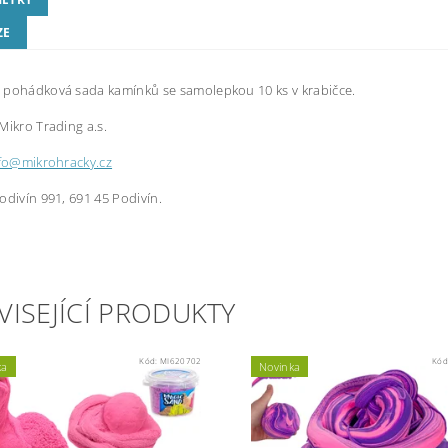
ZE
 pohádková sada kamínků se samolepkou 10 ks v krabičce.
Mikro Trading a.s.
fo@mikrohracky.cz
odivín 991, 691 45 Podivín.
VISEJÍCÍ PRODUKTY
Kód:
MI620702
Kód
ka
Novinka