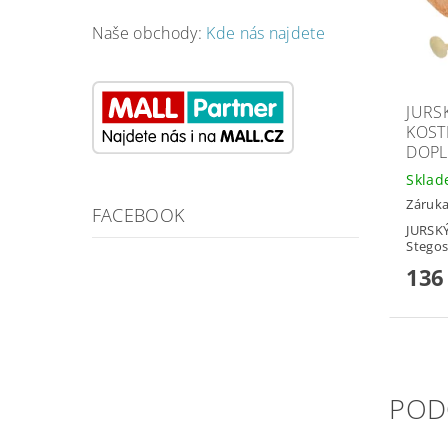
Naše obchody:
Kde nás najdete
JURS
KOST
DOPL
Skla
Záruka
FACEBOOK
JURSKÝ
Stegos
136
POD