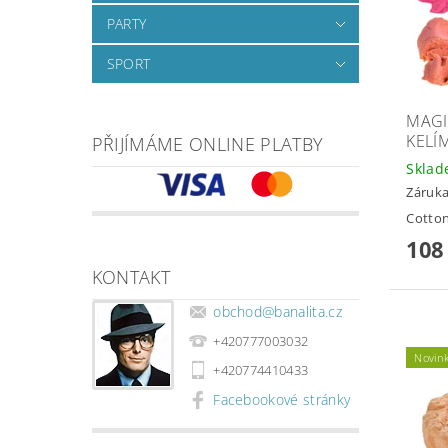
PARTY
SPORT
MAGI
KELÍ
PŘIJÍMÁME ONLINE PLATBY
Skla
Záruka
Cotton
108
KONTAKT
obchod
@
banalita.cz
+420777003032
Novin
+420774410433
Facebookové stránky