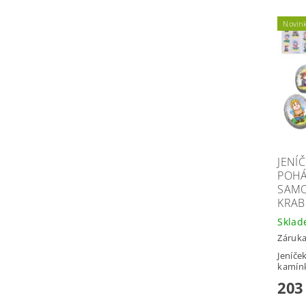
Novin
JENÍ
POHÁ
SAMO
KRAB
Skla
Záruka
Jeníče
kamínk
203