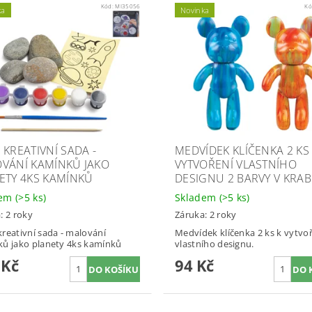
Kód:
MI35056
Kó
ka
Novinka
 KREATIVNÍ SADA -
MEDVÍDEK KLÍČENKA 2 KS
VÁNÍ KAMÍNKŮ JAKO
VYTVOŘENÍ VLASTNÍHO
ETY 4KS KAMÍNKŮ
DESIGNU 2 BARVY V KRAB
dem
(>5 ks)
Skladem
(>5 ks)
: 2 roky
Záruka: 2 roky
reativní sada - malování
Medvídek klíčenka 2 ks k vytvo
ů jako planety 4ks kamínků
vlastního designu.
 Kč
94 Kč