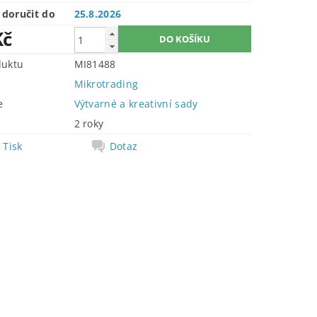
doručit do
25.8.2026
Kč
duktu
MI81488
Mikrotrading
e
Výtvarné a kreativní sady
2 roky
Tisk
Dotaz