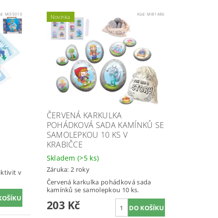
d:
MI35010
Kód:
MI81486
Novinka
ČERVENÁ KARKULKA
POHÁDKOVÁ SADA KAMÍNKŮ SE
SAMOLEPKOU 10 KS V
KRABIČCE
Skladem
(>5 ks)
Záruka: 2 roky
tivit v
Červená karkulka pohádková sada
kamínků se samolepkou 10 ks.
203 Kč