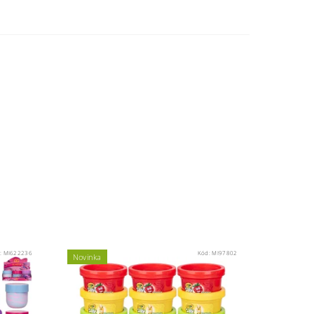
:
MI622236
Kód:
MI97802
Novinka