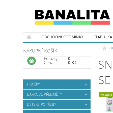
OBCHODNÍ PODMÍNKY
TABULKA 
K
NÁKUPNÍ KOŠÍK
Položky:
0
SN
Cena:
0 Kč
SE
HRAČKY
DÁRKOVÉ PŘEDMĚTY
Novinka
DĚTSKÉ POTŘEBY