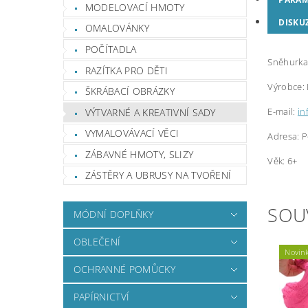
MODELOVACÍ HMOTY
DISKU
OMALOVÁNKY
POČÍTADLA
Sněhurka
RAZÍTKA PRO DĚTI
Výrobce:
ŠKRÁBACÍ OBRÁZKY
E-mail:
in
VÝTVARNÉ A KREATIVNÍ SADY
VYMALOVÁVACÍ VĚCI
Adresa: P
ZÁBAVNÉ HMOTY, SLIZY
Věk: 6+
ZÁSTĚRY A UBRUSY NA TVOŘENÍ
SOU
MÓDNÍ DOPLŇKY
OBLEČENÍ
Novin
OCHRANNÉ POMŮCKY
PAPÍRNICTVÍ