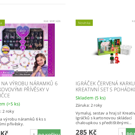
Kód:
MI81426
K
ka
Novinka
 NA VÝROBU NÁRAMKŮ 6
IGRÁČEK ČERVENÁ KARKU
 KOVOVÝMI PŘÍVĚSKY V
KREATIVNÍ SET S POHÁD
IČCE
Skladem
(5 ks)
dem
(>5 ks)
Záruka: 2 roky
: 2 roky
Vymaluj, sestav a hraj si! Kreati
Igráčků s kartonovou skládací
a výrobu náramků 6 ks s
chaloupkou s předtištěnými...
mi přívěsky.
285 Kč
 Kč