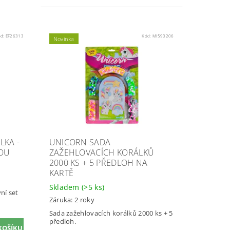
ód:
EF26313
Kód:
MI590206
Novinka
LKA -
UNICORN SADA
KOU
ZAŽEHLOVACÍCH KORÁLKŮ
2000 KS + 5 PŘEDLOH NA
KARTĚ
Skladem
(>5 ks)
vní set
Záruka: 2 roky
Sada zažehlovacích korálků 2000 ks + 5
předloh.