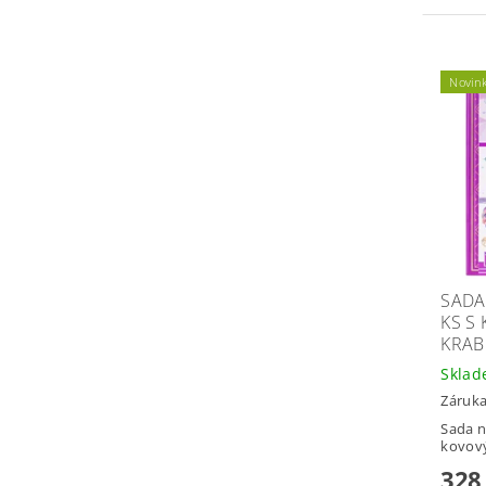
Novin
SADA
KS S
KRAB
Skla
Záruka
Sada n
kovový
328