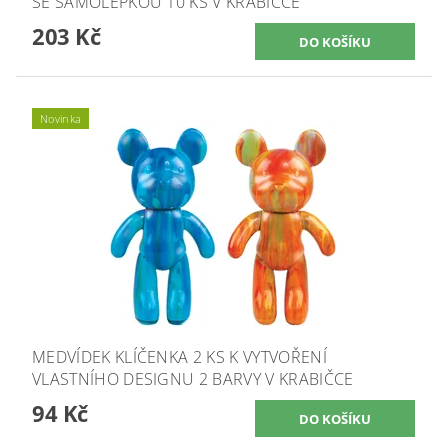
SE SAMOLEPKOU 10 KS V KRABIČCE
203 Kč
Novinka
MEDVÍDEK KLÍČENKA 2 KS K VYTVOŘENÍ
VLASTNÍHO DESIGNU 2 BARVY V KRABIČCE
94 Kč