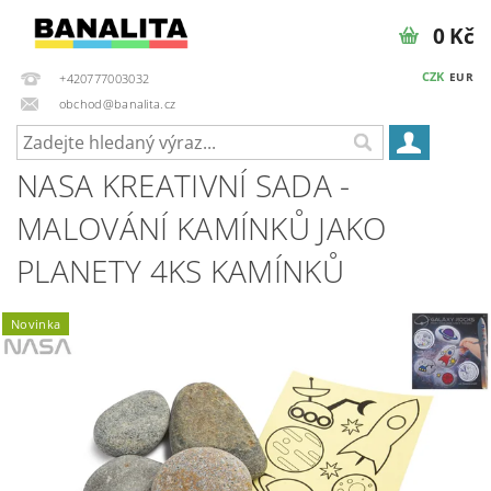
0 Kč
CZK
EUR
+420777003032
obchod@banalita.cz
NASA KREATIVNÍ SADA -
MALOVÁNÍ KAMÍNKŮ JAKO
PLANETY 4KS KAMÍNKŮ
Novinka