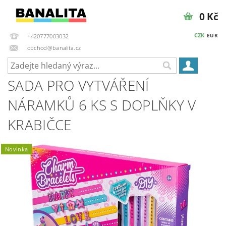
0 Kč
CZK
EUR
+420777003032
obchod@banalita.cz
SADA PRO VYTVÁŘENÍ
NÁRAMKŮ 6 KS S DOPLŇKY V
KRABIČCE
Novinka