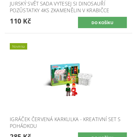
JURSKÝ SVĚT SADA VYTESEJ SI DINOSAUŘÍ
POZŮSTATKY 4KS ZKAMENĚLIN V KRABIČCE
110 Kč
Novinka
IGRÁČEK ČERVENÁ KARKULKA - KREATIVNÍ SET S
POHÁDKOU
285 Kč