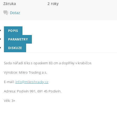
Záruka
2 roky
Dotaz
POPIS
PARAMETRY
DISKUZE
Sada nářadí 6 ks s opaskem 83 cm a doplňky v krabičce.
Výrobce:
Mikro Trading a.s.
E-mail:
info@mikrohracky.cz
Adresa: Podivín 991, 691 45 Podivín.
Věk: 3+