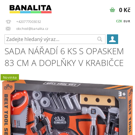
0 Kč
CZK
EUR
+420777003032
obchod@banalita.cz
SADA NÁŘADÍ 6 KS S OPASKEM
83 CM A DOPLŇKY V KRABIČCE
Novinka