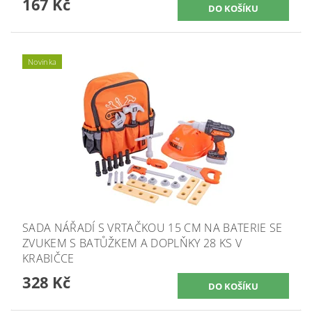
167 Kč
Novinka
SADA NÁŘADÍ S VRTAČKOU 15 CM NA BATERIE SE
ZVUKEM S BATŮŽKEM A DOPLŇKY 28 KS V
KRABIČCE
328 Kč