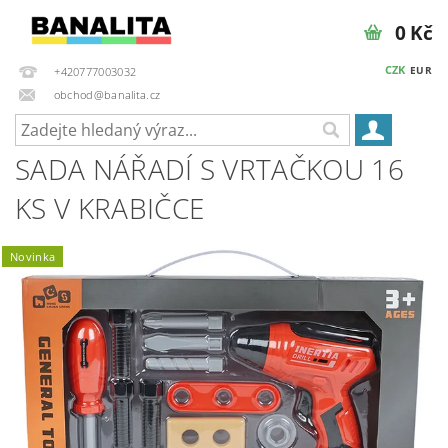
0 Kč
CZK
EUR
+420777003032
obchod@banalita.cz
SADA NÁŘADÍ S VRTAČKOU 16
KS V KRABIČCE
Novinka