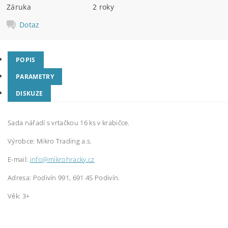
Záruka
2 roky
Dotaz
POPIS
PARAMETRY
DISKUZE
Sada nářadí s vrtačkou 16 ks v krabičce.
Výrobce:
Mikro Trading a.s.
E-mail:
info@mikrohracky.cz
Adresa: Podivín 991, 691 45 Podivín.
Věk: 3+