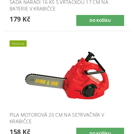
SADA NÁŘADÍ 16 KS S VRTAČKOU 17 CM NA
BATERIE V KRABIČCE
179 Kč
Novinka
PILA MOTOROVÁ 20 CM NA SETRVAČNÍK V
KRABIČCE
158 Kč