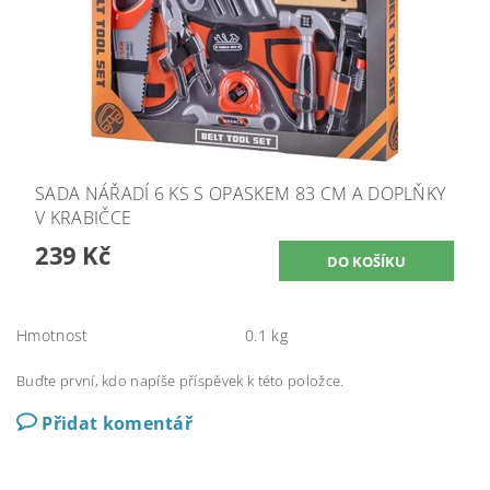
SADA NÁŘADÍ 6 KS S OPASKEM 83 CM A DOPLŇKY
V KRABIČCE
239 Kč
Hmotnost
0.1 kg
Buďte první, kdo napíše příspěvek k této položce.
Přidat komentář