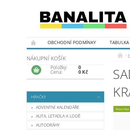
OBCHODNÍ PODMÍNKY
TABULKA 
NÁKUPNÍ KOŠÍK
Položky:
0
SA
Cena:
0 Kč
KR
HRAČKY
ADVENTNÍ KALENDÁŘE
Novinka
AUTA, LETADLA A LODĚ
AUTODRÁHY