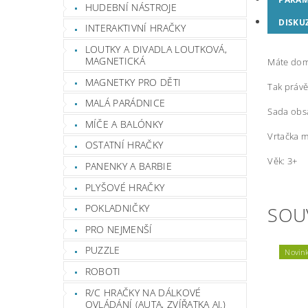
HUDEBNÍ NÁSTROJE
DISKU
INTERAKTIVNÍ HRAČKY
LOUTKY A DIVADLA LOUTKOVÁ,
MAGNETICKÁ
Máte dom
MAGNETKY PRO DĚTI
Tak právě
MALÁ PARÁDNICE
Sada obsa
MÍČE A BALÓNKY
Vrtačka 
OSTATNÍ HRAČKY
Věk: 3+
PANENKY A BARBIE
PLYŠOVÉ HRAČKY
POKLADNIČKY
SOU
PRO NEJMENŠÍ
PUZZLE
Novin
ROBOTI
R/C HRAČKY NA DÁLKOVÉ
OVLÁDÁNÍ (AUTA, ZVÍŘATKA AJ.)