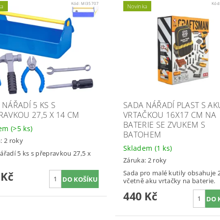
Kód:
MI35707
Kód
ka
Novinka
 NÁŘADÍ 5 KS S
SADA NÁŘADÍ PLAST S AK
RAVKOU 27,5 X 14 CM
VRTAČKOU 16X17 CM NA
BATERIE SE ZVUKEM S
dem
(>5 ks)
BATOHEM
: 2 roky
Skladem
(1 ks)
ářadí 5 ks s přepravkou 27,5 x
Záruka: 2 roky
Sada pro malé kutily obsahuje 
 Kč
včetně aku vrtačky na baterie.
440 Kč