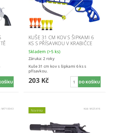
S
KUŠE 31 CM KOV S ŠIPKAMI 6
RTĚ
KS S PŘÍSAVKOU V KRABIČCE
Skladem
(>5 ks)
Záruka: 2 roky
a
Kuše 31 cm kov s šipkami 6 ks s
přísavkou.
203 Kč
:
MI710043
Kód:
MI25416
Novinka