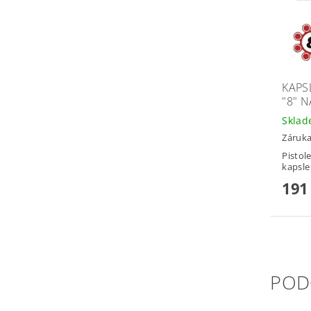
KAPS
"8" 
Skla
Záruka
Pistol
kapsle
191
POD