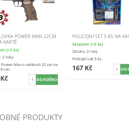
LOVKA POWER MAN 22CM
POLICEJNÍ SET 5 KS NA KA
NA KARTĚ
Skladem
(>5 ks)
dem
(>5 ks)
Záruka: 2 roky
: 2 roky
Policejní set 5 ks.
e Power Man o velikosti 22 cm na
167 Kč
 8 ran.
 Kč
OBNÉ PRODUKTY