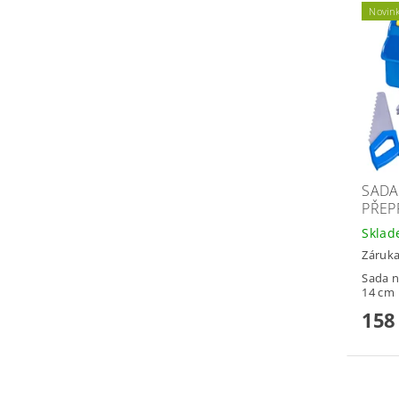
Novin
SADA
PŘEP
Skla
Záruka
Sada n
14 cm
158