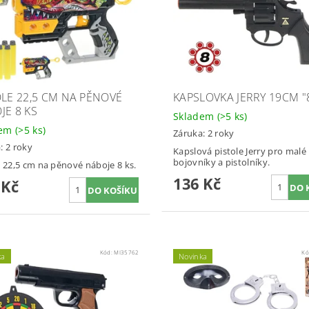
OLE 22,5 CM NA PĚNOVÉ
KAPSLOVKA JERRY 19CM "
JE 8 KS
Skladem
(>5 ks)
dem
(>5 ks)
Záruka: 2 roky
: 2 roky
Kapslová pistole Jerry pro malé
bojovníky a pistolníky.
e 22,5 cm na pěnové náboje 8 ks.
136 Kč
 Kč
Kód:
MI35762
Kó
ka
Novinka