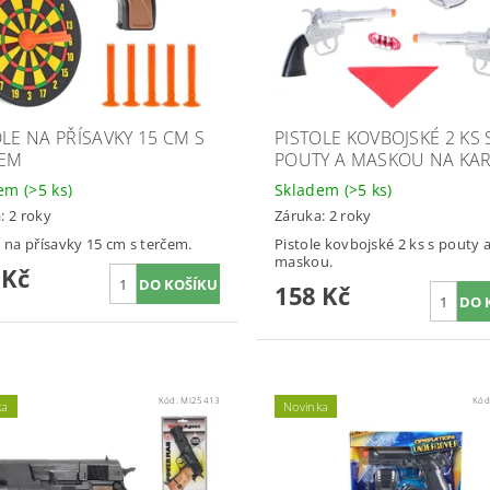
OLE NA PŘÍSAVKY 15 CM S
PISTOLE KOVBOJSKÉ 2 KS 
EM
POUTY A MASKOU NA KA
dem
(>5 ks)
Skladem
(>5 ks)
: 2 roky
Záruka: 2 roky
e na přísavky 15 cm s terčem.
Pistole kovbojské 2 ks s pouty 
maskou.
 Kč
158 Kč
Kód:
MI25413
Kód
ka
Novinka