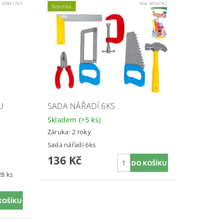
:
00861761
Kód:
MI34762
Novinka
U
SADA NÁŘADÍ 6KS
Skladem
(>5 ks)
Záruka: 2 roky
Sada nářadí 6ks
136 Kč
28 ks