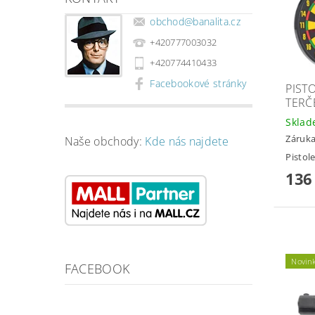
obchod
@
banalita.cz
+420777003032
+420774410433
Facebookové stránky
PIST
TERČ
Skla
Záruka
Naše obchody:
Kde nás najdete
Pistol
136
Novin
FACEBOOK