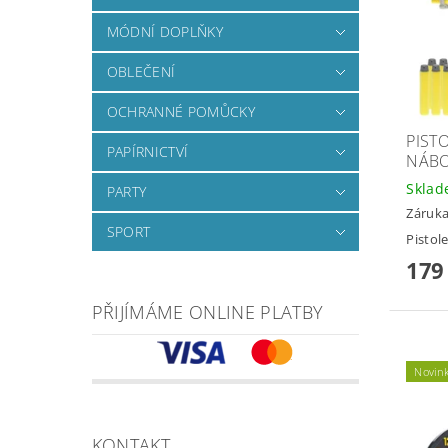
MÓDNÍ DOPLŇKY
OBLEČENÍ
OCHRANNÉ POMŮCKY
PIST
PAPÍRNICTVÍ
NÁBO
Skla
PARTY
Záruka
SPORT
Pistol
179
PŘIJÍMÁME ONLINE PLATBY
Novin
KONTAKT