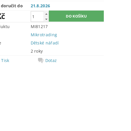
doručit do
21.8.2026
Kč
duktu
MI81217
Mikrotrading
e
Dětské nářadí
2 roky
Tisk
Dotaz