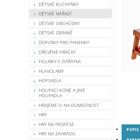
DĚTSKÉ KUCHYŇKY
DĚTSKÉ NÁŘADÍ
DĚTSKÉ OBCHŮDKY
DĚTSKÉ ZBRANĚ
DOPLŇKY PRO PANENKY
DŘEVĚNÉ HRAČKY
FIGURKY A ZVÍŘÁTKA
HLAVOLAMY
HOPSADLA
HOUPACÍ KONĚ A JINÉ
HOUPADLA
HRAJEME SI NA DOMÁCNOST
HRY
HRY NA PROFESE
POPIS
HRY NA ZAHRADU
PARAM