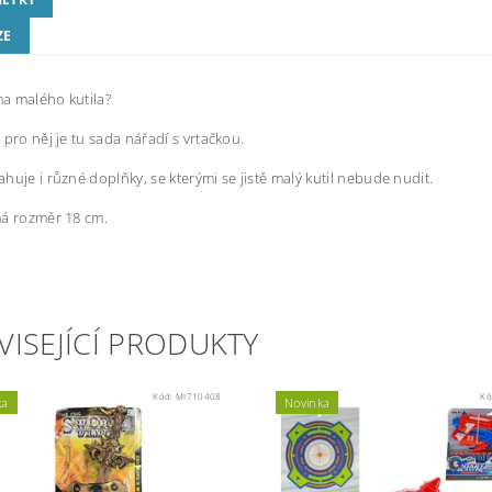
ZE
a malého kutila?
 pro něj je tu sada nářadí s vrtačkou.
huje i různé doplňky, se kterými se jistě malý kutil nebude nudit.
má rozměr 18 cm.
VISEJÍCÍ PRODUKTY
Kód:
MI710408
Kó
ka
Novinka