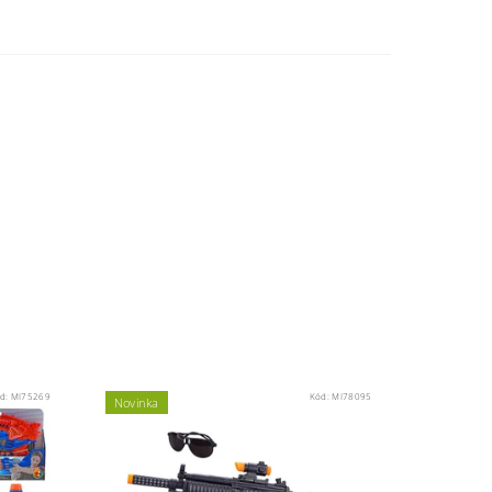
d:
MI75269
Kód:
MI78095
Novinka