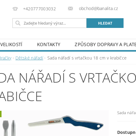
obchod@banalita.cz
+420777003032
VELIKOSTÍ
KONTAKTY
ZPŮSOBY DOPRAVY A PLAT
Hračky
Dětské nářadí
Sada nářadí s vrtačkou 18 cm v krabičce
DA NÁŘADÍ S VRTAČKO
ABIČCE
Sada nářa
Dostupn