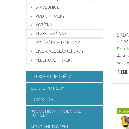
STAVEBNICE
VODNÍ HRAČKY
VOZÍTKA
VLAKY, MAŠINKY
SADA
27,5
VYSÍLAČKY A TELEFONY
Skla
ŽIVÉ A VZDĚLÁVACÍ SADY
Záruka
PLECHOVÉ HRAČKY
Sada r
108
DÁRKOVÉ PŘEDMĚTY
DĚTSKÉ POTŘEBY
DOMÁCNOST
KOSMETIKA A HYGIENICKÉ
Novin
POTŘEBY
KREATIVNÍ TVOŘENÍ