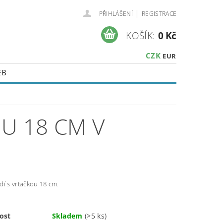
|
PŘIHLÁŠENÍ
REGISTRACE
KOŠÍK:
0 Kč
CZK
EUR
EB
U 18 CM V
dí s vrtačkou 18 cm.
ost
Skladem
(>5 ks)