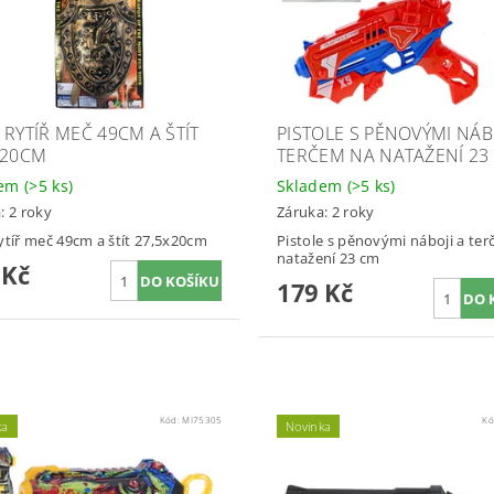
 RYTÍŘ MEČ 49CM A ŠTÍT
PISTOLE S PĚNOVÝMI NÁB
X20CM
TERČEM NA NATAŽENÍ 23
dem
(>5 ks)
Skladem
(>5 ks)
: 2 roky
Záruka: 2 roky
ytíř meč 49cm a štít 27,5x20cm
Pistole s pěnovými náboji a te
natažení 23 cm
 Kč
179 Kč
Kód:
MI75305
Kó
ka
Novinka