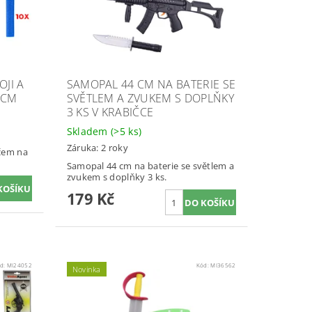
OJI A
SAMOPAL 44 CM NA BATERIE SE
 CM
SVĚTLEM A ZVUKEM S DOPLŇKY
3 KS V KRABIČCE
Skladem
(>5 ks)
Záruka: 2 roky
rčem na
Samopal 44 cm na baterie se světlem a
zvukem s doplňky 3 ks.
179 Kč
d:
MI24052
Kód:
MI36562
Novinka