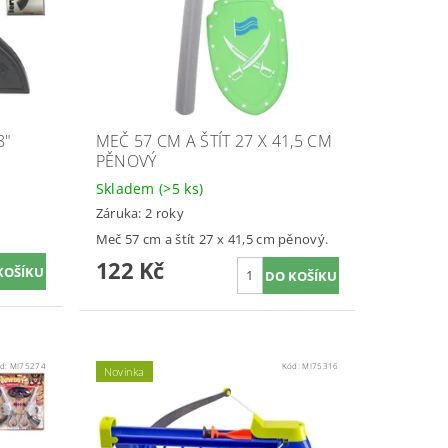
8"
MEČ 57 CM A ŠTÍT 27 X 41,5 CM
PĚNOVÝ
Skladem
(>5 ks)
Záruka: 2 roky
Meč 57 cm a štít 27 x 41,5 cm pěnový.
122 Kč
d:
MI75274
Kód:
MI75316
Novinka