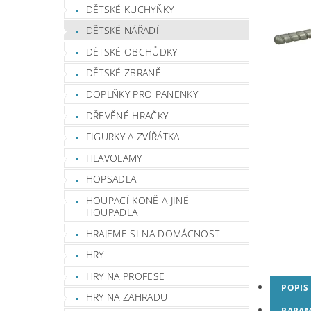
DĚTSKÉ KUCHYŇKY
DĚTSKÉ NÁŘADÍ
DĚTSKÉ OBCHŮDKY
DĚTSKÉ ZBRANĚ
DOPLŇKY PRO PANENKY
DŘEVĚNÉ HRAČKY
FIGURKY A ZVÍŘÁTKA
HLAVOLAMY
HOPSADLA
HOUPACÍ KONĚ A JINÉ
HOUPADLA
HRAJEME SI NA DOMÁCNOST
HRY
HRY NA PROFESE
POPIS
HRY NA ZAHRADU
PARAM