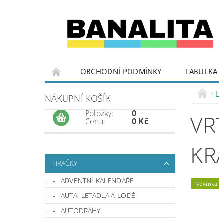
OBCHODNÍ PODMÍNKY
TABULKA 
NÁKUPNÍ KOŠÍK
Položky:
0
VR
Cena:
0 Kč
KR
HRAČKY
ADVENTNÍ KALENDÁŘE
Novinka
AUTA, LETADLA A LODĚ
AUTODRÁHY