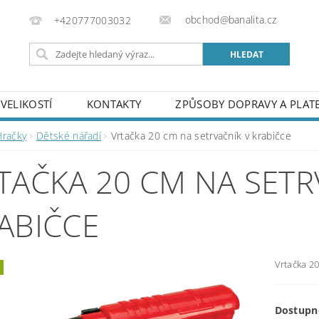
obchod@banalita.cz
+420777003032
VELIKOSTÍ
KONTAKTY
ZPŮSOBY DOPRAVY A PLAT
Hračky
Dětské nářadí
Vrtačka 20 cm na setrvačník v krabičce
TAČKA 20 CM NA SETR
ABIČCE
Vrtačka 20
Dostupn