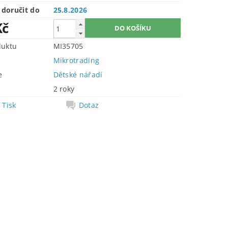
doručit do
25.8.2026
Kč
duktu
MI35705
Mikrotrading
e
Dětské nářadí
2 roky
Tisk
Dotaz