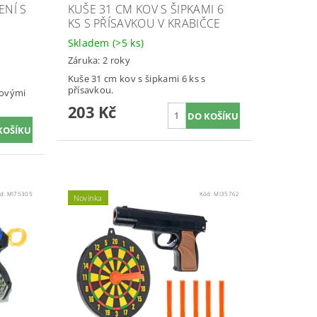
ENÍ S
KUŠE 31 CM KOV S ŠIPKAMI 6
KS S PŘÍSAVKOU V KRABIČCE
Skladem
(>5 ks)
Záruka: 2 roky
Kuše 31 cm kov s šipkami 6 ks s
přísavkou.
novými
203 Kč
d:
MI75305
Kód:
MI35762
Novinka