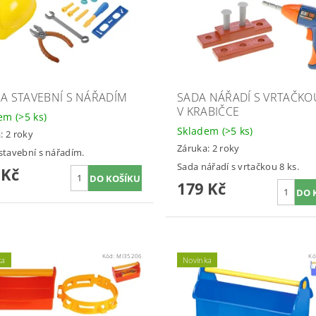
BA STAVEBNÍ S NÁŘADÍM
SADA NÁŘADÍ S VRTAČKOU
V KRABIČCE
dem
(>5 ks)
Skladem
(>5 ks)
: 2 roky
Záruka: 2 roky
 stavební s nářadím.
Sada nářadí s vrtačkou 8 ks.
 Kč
179 Kč
Kód:
MI35206
Kó
ka
Novinka