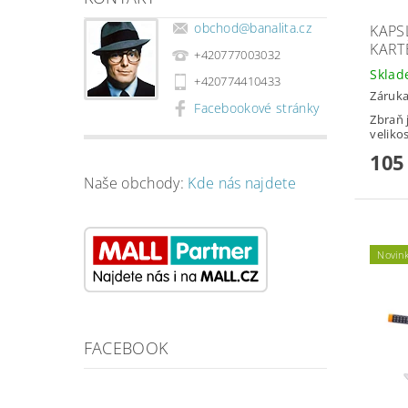
obchod
@
banalita.cz
KAPS
KART
+420777003032
Skla
+420774410433
Záruka
Facebookové stránky
Zbraň 
velikos
105
Naše obchody:
Kde nás najdete
Novin
FACEBOOK