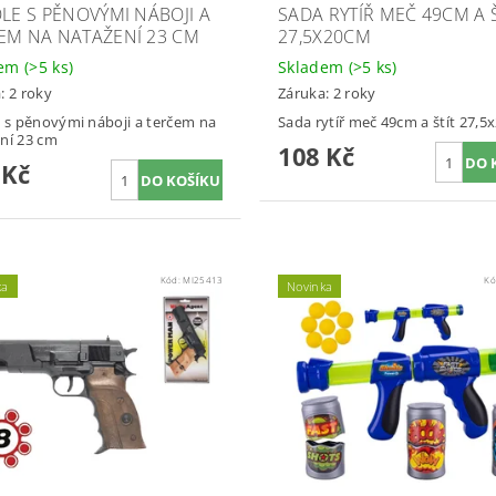
OLE S PĚNOVÝMI NÁBOJI A
SADA RYTÍŘ MEČ 49CM A Š
EM NA NATAŽENÍ 23 CM
27,5X20CM
dem
(>5 ks)
Skladem
(>5 ks)
: 2 roky
Záruka: 2 roky
e s pěnovými náboji a terčem na
Sada rytíř meč 49cm a štít 27,
ní 23 cm
108 Kč
 Kč
Kód:
MI25413
Kó
ka
Novinka