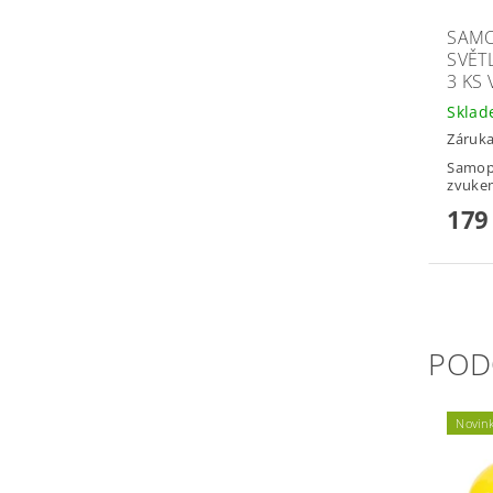
SAMO
SVĚT
3 KS
Skla
Záruka
Samopa
zvukem
179
POD
Novin