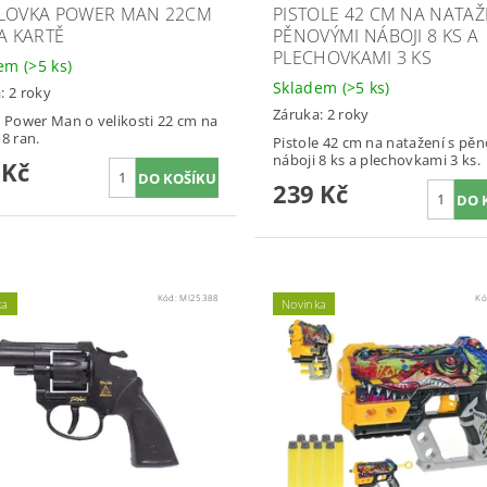
LOVKA POWER MAN 22CM
PISTOLE 42 CM NA NATAŽ
NA KARTĚ
PĚNOVÝMI NÁBOJI 8 KS A
PLECHOVKAMI 3 KS
dem
(>5 ks)
Skladem
(>5 ks)
: 2 roky
Záruka: 2 roky
e Power Man o velikosti 22 cm na
 8 ran.
Pistole 42 cm na natažení s pě
náboji 8 ks a plechovkami 3 ks.
 Kč
239 Kč
Kód:
MI25388
Kó
ka
Novinka