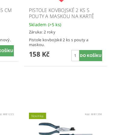
,5 CM
PISTOLE KOVBOJSKÉ 2 KS S
POUTY A MASKOU NA KARTĚ
Skladem
(>5 ks)
Záruka: 2 roky
ěnový.
Pistole kovbojské 2 ks s pouty a
maskou.
158 Kč
d:
MI81235
Kód:
MI81358
Novinka