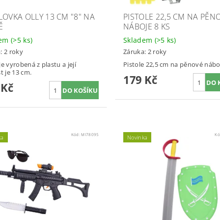
LOVKA OLLY 13 CM "8" NA
PISTOLE 22,5 CM NA PĚN
Ě
NÁBOJE 8 KS
dem
(>5 ks)
Skladem
(>5 ks)
: 2 roky
Záruka: 2 roky
je vyrobená z plastu a její
Pistole 22,5 cm na pěnové náboj
t je 13 cm.
179 Kč
 Kč
Kód:
MI78095
Kó
ka
Novinka