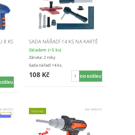
 8 KS
SADA NÁŘADÍ 14 KS NA KARTĚ
Skladem
(>5 ks)
Záruka: 2 roky
Sada nářadí 14 ks.
108 Kč
d:
MI35707
Kód:
MI88375
Novinka