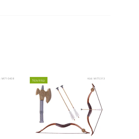
:
MI710408
Kód:
MI75313
Novinka