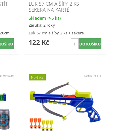
TÍT
LUK 57 CM A ŠÍPY 2 KS +
SEKERA NA KARTĚ
Skladem
(>5 ks)
Záruka: 2 roky
5x20cm
Luk 57 cm a šípy 2 ks + sekera.
122 Kč
d:
MI75320
Kód:
MI75316
Novinka