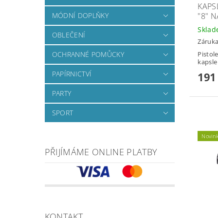
KAPS
MÓDNÍ DOPLŇKY
"8" 
Skla
OBLEČENÍ
Záruka
OCHRANNÉ POMŮCKY
Pistol
kapsle
PAPÍRNICTVÍ
191
PARTY
SPORT
Novin
PŘIJÍMÁME ONLINE PLATBY
KONTAKT