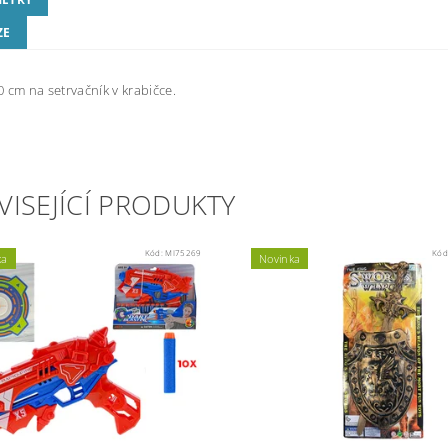
ZE
0 cm na setrvačník v krabičce.
VISEJÍCÍ PRODUKTY
Kód:
MI75269
Kód
ka
Novinka