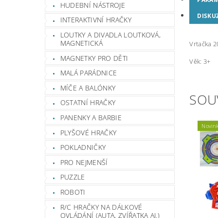
HUDEBNÍ NÁSTROJE
DISKU
INTERAKTIVNÍ HRAČKY
LOUTKY A DIVADLA LOUTKOVÁ,
MAGNETICKÁ
Vrtačka 2
MAGNETKY PRO DĚTI
Věk: 3+
MALÁ PARÁDNICE
MÍČE A BALÓNKY
SOU
OSTATNÍ HRAČKY
PANENKY A BARBIE
Novin
PLYŠOVÉ HRAČKY
POKLADNIČKY
PRO NEJMENŠÍ
PUZZLE
ROBOTI
R/C HRAČKY NA DÁLKOVÉ
OVLÁDÁNÍ (AUTA, ZVÍŘATKA AJ.)