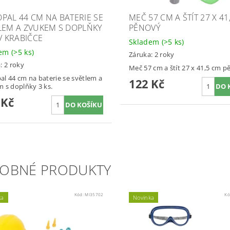
PAL 44 CM NA BATERIE SE
MEČ 57 CM A ŠTÍT 27 X 41
LEM A ZVUKEM S DOPLŇKY
PĚNOVÝ
 V KRABIČCE
Skladem
(>5 ks)
dem
(>5 ks)
Záruka: 2 roky
: 2 roky
Meč 57 cm a štít 27 x 41,5 cm p
l 44 cm na baterie se světlem a
122 Kč
 s doplňky 3 ks.
 Kč
OBNÉ PRODUKTY
Kód:
MI35702
Kó
ka
Novinka