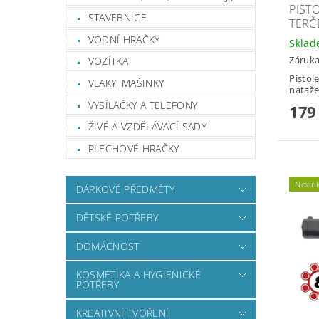
PIST
STAVEBNICE
TERČ
VODNÍ HRAČKY
Skla
Záruka
VOZÍTKA
Pistol
VLAKY, MAŠINKY
nataže
VYSÍLAČKY A TELEFONY
179
ŽIVÉ A VZDĚLÁVACÍ SADY
PLECHOVÉ HRAČKY
Novin
DÁRKOVÉ PŘEDMĚTY
DĚTSKÉ POTŘEBY
DOMÁCNOST
KOSMETIKA A HYGIENICKÉ
POTŘEBY
KREATIVNÍ TVOŘENÍ