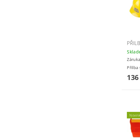
PŘIL
Skla
Záruka
Přilba
136
Novin