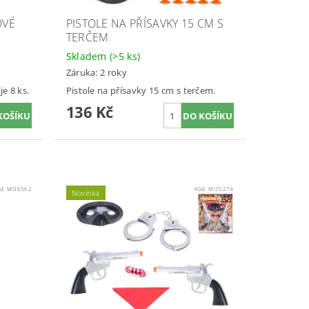
OVÉ
PISTOLE NA PŘÍSAVKY 15 CM S
TERČEM
Skladem
(>5 ks)
Záruka: 2 roky
e 8 ks.
Pistole na přísavky 15 cm s terčem.
136 Kč
d:
MI36562
Kód:
MI75274
Novinka