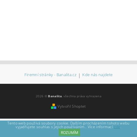
Firemní stránky - Banalita.cz
|
Kde nás najdete
2026 ©
Banalita
, všechna práva vyhrazena
Vytvořil Shoptet
Tento web používá soubory cookie. Dalším procházením tohoto webu
vyjadřujete souhlas s jejich používáním.. Více informací
zde
.
ROZUMÍM