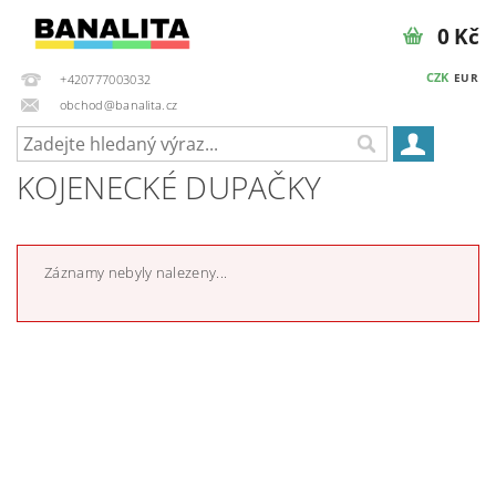
0 Kč
CZK
EUR
+420777003032
obchod@banalita.cz
KOJENECKÉ DUPAČKY
Záznamy nebyly nalezeny...