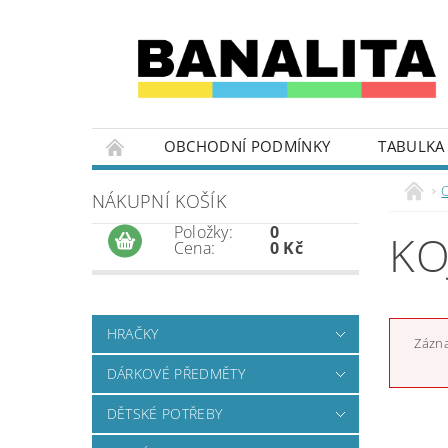
OBCHODNÍ PODMÍNKY
TABULKA 
NÁKUPNÍ KOŠÍK
Položky:
0
KO
Cena:
0 Kč
HRAČKY
Zázna
DÁRKOVÉ PŘEDMĚTY
DĚTSKÉ POTŘEBY