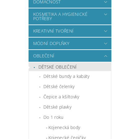
DOMÁCNOST
KOSMETIKA A HYGIENICKÉ
POTŘEBY
KREATIVNÍ TVOŘENÍ
MÓDNÍ DOPLŇKY
OBLEČENÍ
DĚTSKÉ OBLEČENÍ
Dětské bundy a kabáty
Dětské čelenky
Čepice a kšiltovky
Dětské plavky
Do 1 roku
Kojenecká body
Kojenecké čepičky