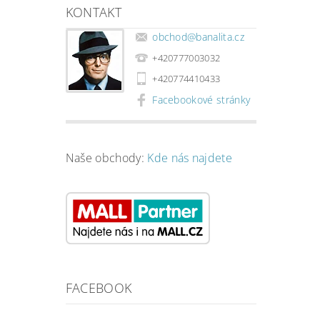
KONTAKT
obchod
@
banalita.cz
+420777003032
+420774410433
Facebookové stránky
Naše obchody:
Kde nás najdete
FACEBOOK