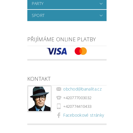
PARTY
SPORT
PŘIJÍMÁME ONLINE PLATBY
KONTAKT
obchod
@
banalita.cz
+420777003032
+420774410433
Facebookové stránky