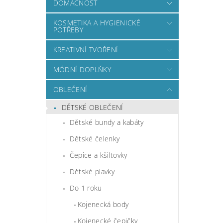
DOMÁCNOST
KOSMETIKA A HYGIENICKÉ
POTŘEBY
KREATIVNÍ TVOŘENÍ
MÓDNÍ DOPLŇKY
OBLEČENÍ
DĚTSKÉ OBLEČENÍ
Dětské bundy a kabáty
Dětské čelenky
Čepice a kšiltovky
Dětské plavky
Do 1 roku
Kojenecká body
Kojenecké čepičky