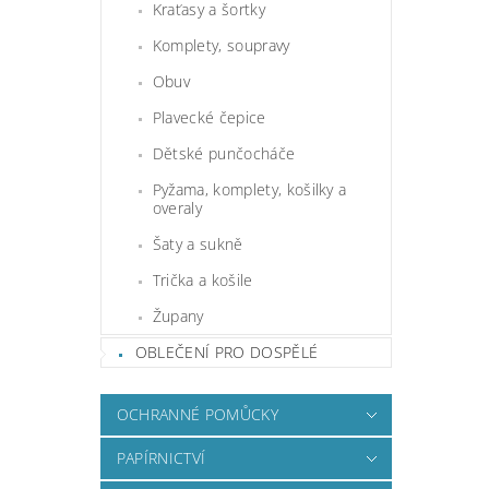
Kraťasy a šortky
Komplety, soupravy
Obuv
Plavecké čepice
Dětské punčocháče
Pyžama, komplety, košilky a
overaly
Šaty a sukně
Trička a košile
Župany
OBLEČENÍ PRO DOSPĚLÉ
OCHRANNÉ POMŮCKY
PAPÍRNICTVÍ