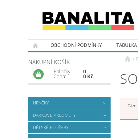
OBCHODNÍ PODMÍNKY
TABULKA 
NÁKUPNÍ KOŠÍK
Položky:
0
SO
Cena:
0 Kč
HRAČKY
Zázna
DÁRKOVÉ PŘEDMĚTY
DĚTSKÉ POTŘEBY