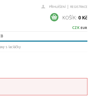
|
PŘIHLÁŠENÍ
REGISTRACE
KOŠÍK:
0 Kč
CZK
EUR
EB
vy s lacláčky