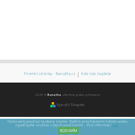
Firemní stránky - Banalita.cz
|
Kde nás najdete
2026 ©
Banalita
, všechna práva vyhrazena
Vytvořil Shoptet
Tento web používá soubory cookie. Dalším procházením tohoto webu
vyjadřujete souhlas s jejich používáním.. Více informací
zde
.
ROZUMÍM